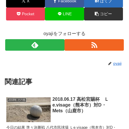
X
Facebook
はてブ
Pocket
LINE
コピー
oyajiをフォローする
oyaji
関連記事
2018.06.17 高松宮賜杯 Ｌ
2018年-その他
e.visage（熊本市）対D・
Mets（山鹿市）
今日の結果 準々決勝戦 八代市民球場 Ｌe.visage（熊本市）対D・