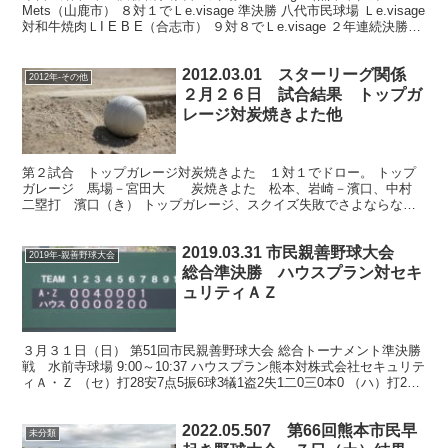
Mets（山鹿市） ８対１でＬe.visage 準決勝 八代市民球場 Ｌe.visage
対和牛焼肉ＬI E B E（合志市） ９対８でＬe.visage ２年連続決勝
進...
2012.03.01 スターリーグ関係
2012年-その他
２月２６日 試合結果 トップガ
レージ対炭焼きよた他
第２試合 トップガレージ対炭焼きよた １対１でドロー。 トップ
ガレージ 馬場－宮田大 炭焼きよた 松本、岩崎－濱口、中村
二塁打 濱口（き） トップガレージ、スクイズ失敗でさよならなら
ず！ 炭焼きよた、冷や冷やドロー！ 炭焼きよたは１回表...
2019.03.31 市民親善野球大会
2019年-親善野球大会
総合準決勝 ハウスプラン対セキ
ュリティＡＺ
３月３１日（日） 第51回市民親善野球大会 総合トーナメント準決勝
戦 水前寺球場 9:00～10:37 ハウスプラン熊本対株式会社セキュリテ
ィＡ・Ｚ （セ）打28安7点5振6球3犠1盗2失1二0三0本0 （ハ）打26
安5点2振2球3犠0盗0...
2022.05.507 第66回熊本市民早
未分類