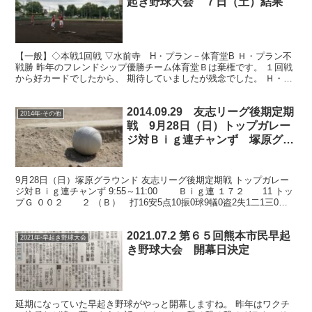
起き野球大会 ７日（土）結果
【一般】◇本戦1回戦 ▽水前寺 H・プラン－体育堂B Ｈ・プラン不
戦勝 昨年のフレンドシップ優勝チーム体育堂Ｂは棄権です。 １回戦
から好カードでしたから、 期待していましたが残念でした。 Ｈ・プ
ランチームは練習をやっていました。 ▽田迎 シ...
2014.09.29 友志リーグ後期定期
2014年-その他
戦 9月28日（日）トップガレー
ジ対Ｂｉｇ連チャンず 塚原グラ
ウンド
9月28日（日）塚原グラウンド 友志リーグ後期定期戦 トップガレー
ジ対Ｂｉｇ連チャンず 9:55～11:00 Ｂｉｇ連 １７２ 11 トッ
プＧ ００２ ２ （Ｂ） 打16安5点10振0球9犠0盗2失1二1三0本0
（ト） 打11安2...
2021.07.2 第６５回熊本市民早起
2021年-早起き野球大会
き野球大会 開幕日決定
延期になっていた早起き野球がやっと開幕しますね。 昨年はワクチ