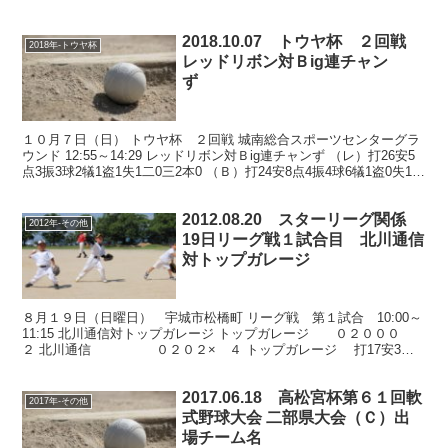
2018.10.07 トウヤ杯 ２回戦
2018年-トウヤ杯
レッドリボン対Ｂig連チャン
ず
１０月７日（日） トウヤ杯 ２回戦 城南総合スポーツセンターグラ
ウンド 12:55～14:29 レッドリボン対Ｂig連チャンず （レ）打26安5
点3振3球2犠1盗1失1二0三2本0 （Ｂ）打24安8点4振4球6犠1盗0失1二
2三0本10 数...
2012.08.20 スターリーグ関係
2012年-その他
19日リーグ戦１試合目 北川通信
対トップガレージ
８月１９日（日曜日） 宇城市松橋町 リーグ戦 第１試合 10:00～
11:15 北川通信対トップガレージ トップガレージ ０２０００
２ 北川通信 ０２０２× ４ トップガレージ 打17安3点2
振2球5犠1盗1失0二1三0本0...
2017.06.18 高松宮杯第６１回軟
2017年-その他
式野球大会 二部県大会（Ｃ）出
場チーム名