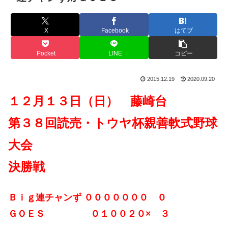
X
Facebook
はてブ
Pocket
LINE
コピー
2015.12.19
2020.09.20
１２月１３日（日） 藤崎台
第３８回読売・トウヤ杯親善軟式野球
大会
決勝戦
Ｂｉｇ連チャンず ０００００００ ０
ＧＯＥＳ ０１００２０× ３