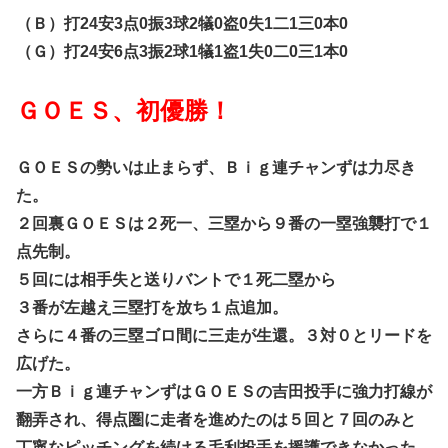
（Ｂ）打24安3点0振3球2犠0盗0失1二1三0本0
（Ｇ）打24安6点3振2球1犠1盗1失0二0三1本0
ＧＯＥＳ、初優勝！
ＧＯＥＳの勢いは止まらず、Ｂｉｇ連チャンずは力尽き
た。
２回裏ＧＯＥＳは２死一、三塁から９番の一塁強襲打で１
点先制。
５回には相手失と送りバントで１死二塁から
３番が左越え三塁打を放ち１点追加。
さらに４番の三塁ゴロ間に三走が生還。３対０とリードを
広げた。
一方Ｂｉｇ連チャンずはＧＯＥＳの吉田投手に強力打線が
翻弄され、得点圏に走者を進めたのは５回と７回のみと
丁寧なピッチングを続ける毛利投手を援護できなかった。