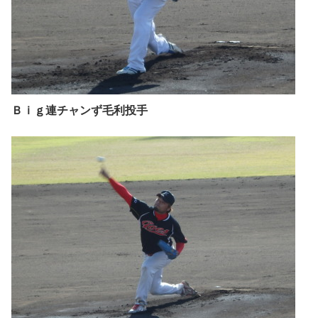
Ｂｉｇ連チャンず毛利投手