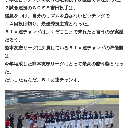
２試合連投のＧＯＥＳ吉田投手は、
緩急をつけ、自分のリズムを崩さないピッチングで、
１４回投げ切り、最優秀投主賞となった。
Ｂｉｇ連チャンずはよくぞここまで来れたと言うのが実感
だろう。
熊本友志リーグに所属しているＢｉｇ連チャンずの準優勝
は
今年結成した熊本友志リーグにとって最高の贈り物となっ
た。
たいしたもんだ、Ｂｉｇ連チャンず。