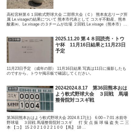
高松宮杯第６１回軟式野球大会 二部県大会（Ｃ） 熊本友志リーグ所
属 Le.visageの結果について 熊本市代表として コスギ不動産、熊本
酸素㈱、Le.visage の３チームが出場 ２回戦 Le.visage（熊本市）対
パイレーツ水俣（...
2025.11.20 第４８回読売・トウ
トウヤ杯
ヤ杯 11月16日結果と11月23日
予定
11月23日予定 （成年の部） 11月16日結果 写真は11日に撮影したも
のですから、トウヤ掲示板で確認してください。
20242024.8.17 第36回熊本おは
未分類
よう軟式野球大会 ３回戦 馬場
整骨院対コスギ戦
第36回熊本おはよう軟式野球大会 2024.8.17(土) 6:00～7:01 水前寺
野球場 ３回戦 馬場整骨院対コスギ 打 安 点 振 球 犠 盗 失 二 三
本 【コ】 15 2 0 2 1 0 2 2 1 0 0 【馬】 18 ...