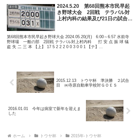
2024.5.20 第68回熊本市民早起
未分類
き野球大会 2回戦 テラバル対
上村内科の結果及び21日の試合予
定
第68回熊本市民早起き野球大会 2024.05.20(月) 6:00～6:57 水前寺
野球場 一般の部 2回戦 テラバル対上村内科 打 安 点 振 球 犠
盗 失 二 三 本 【上】 17 5 2 2 2 0 0 3 0 0 1 【テ】...
2015.12.13 トウヤ杯 準決勝 ２試合
目 ㈱寺原自動車学校対ＧＯＥＳ
2016.01.01 今年は病室で新年を迎えま
した
ホーム
トウヤ杯
2015年-トウヤ杯