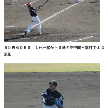
５回裏ＧＯＥＳ １死三塁から３番の左中間三塁打で１点
追加