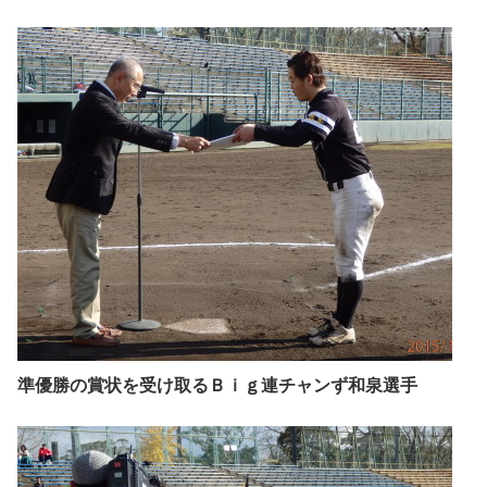
準優勝の賞状を受け取るＢｉｇ連チャンず和泉選手