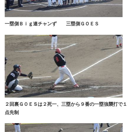
一塁側Ｂｉｇ連チャンず 三塁側ＧＯＥＳ
２回裏ＧＯＥＳは２死一、三塁から９番の一塁強襲打で１
点先制