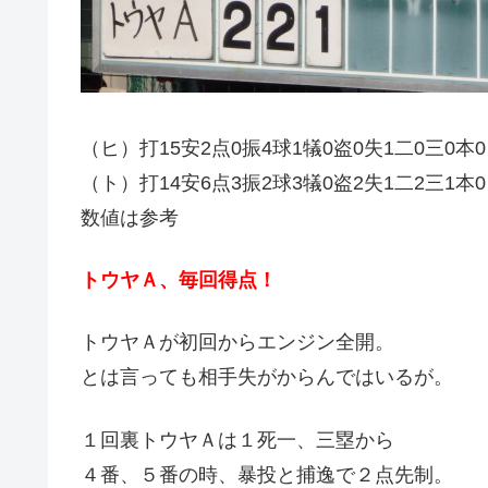
（ヒ）打15安2点0振4球1犠0盗0失1二0三0本0
（ト）打14安6点3振2球3犠0盗2失1二2三1本0
数値は参考
トウヤＡ、毎回得点！
トウヤＡが初回からエンジン全開。
とは言っても相手失がからんではいるが。
１回裏トウヤＡは１死一、三塁から
４番、５番の時、暴投と捕逸で２点先制。