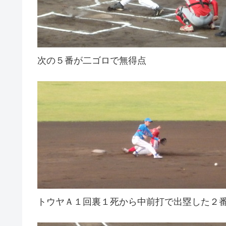
次の５番が二ゴロで無得点
トウヤＡ１回裏１死から中前打で出塁した２