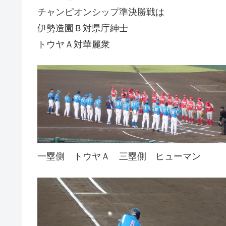
チャンピオンシップ準決勝戦は
伊勢造園Ｂ対県庁紳士
トウヤＡ対華麗衆
一塁側 トウヤＡ 三塁側 ヒューマン