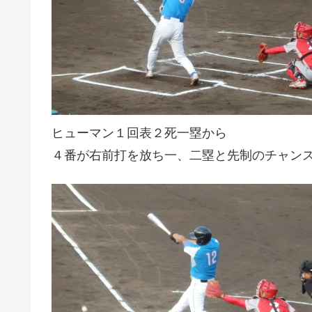
ヒューマン１回表２死一塁から
４番が右前打を放ち一、二塁と先制のチャン