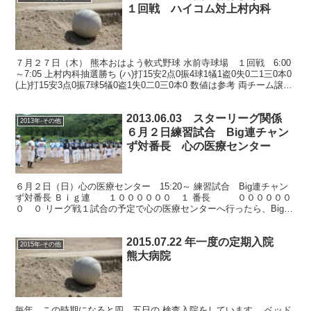
１回戦 ハイコム対上村内科
７月２７日（木） 熊本おはよう軟式野球 水前寺球場 １回戦 6:00
～7:05 上村内科抽選勝ち (ハ)打15安2点0振4球1犠1盗0失0二1三0本0
(上)打15安3点0振7球5犠0盗1失0二0三0本0 数値は参考 両チーム譲ら
ず、抽選で...
2013.06.03 スターリーグ関係
2013年-その他
６月２日練習試合 Big連チャン
ず対番長 心の医療センター
６月２日（日）心の医療センター 15:20～ 練習試合 Big連チャン
ず対番長 Ｂｉｇ連 １００００００ １ 番長 ００００００
０ ０ リーグ戦１試合の予定で心の医療センターへ行ったら、Big連
チャンずの選手達がいた。 練習に来たのか...
2015.07.22 年一度の定期入院
2015年-その他
熊大病院
毎年、この時期になると四、五日の 検査入院をしています。 ベッド