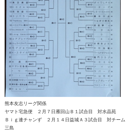
熊本友志リーグ関係
ヤマト宅急便 ２月７日雁回山Ｂ１試合目 対水晶苑
Ｂｉｇ連チャンず ２月１４日益城Ａ３試合目 対チーム
三島