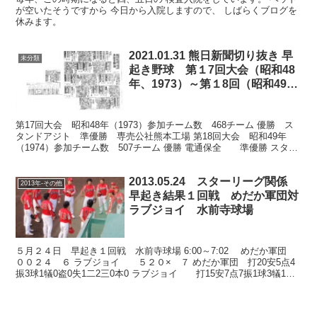
が空いたそうですから 今日から入院しますので、 しばらくブログを
休みます。
2021.01.31 熊日新聞切り抜き 早
未分類
起き野球 第１7回大会（昭和48
年、1973）～第１8回（昭和49
年、1974）
第17回大会 昭和48年（1973）参加チーム数 468チーム 優勝 ス
タンドアジト 準優勝 専売公社熊本工場 第18回大会 昭和49年
（1974）参加チーム数 507チーム 優勝 電通保全 準優勝 スタン
ドアジト
2013.05.24 スターリーグ関係
2013年-その他
早起き結果１回戦 めだか軍団対
ラブジョイ 水前寺球場
５月２４日 早起き１回戦 水前寺球場 6:00～7:02 めだか軍団
００２４ ６ ラブジョイ ５２０× ７ めだか軍団 打20安5点4
振3球1犠0盗0失1二2三0本0 ラブジョイ 打15安7点7振1球3犠1盗2
失1二4三0本1 ラブ...