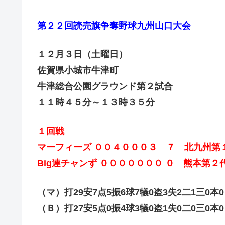
第２２回読売旗争奪野球九州山口大会
１２月３日（土曜日）
佐賀県小城市牛津町
牛津総合公園グラウンド第２試合
１１時４５分～１３時３５分
１回戦
マーフィーズ ００４０００３ ７ 北九州第
Big連チャンず ０００００００ ０ 熊本第２
（マ）打29安7点5振6球7犠0盗3失2二1三0本0
（Ｂ）打27安5点0振4球3犠0盗1失0二0三0本0