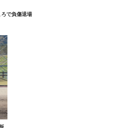
ころで負傷退場
板