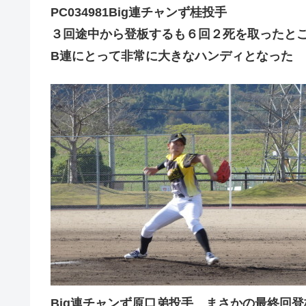
PC034981Big連チャンず桂投手
３回途中から登板するも６回２死を取ったと
B連にとって非常に大きなハンディとなった
Big連チャンず原口弟投手 まさかの最終回登