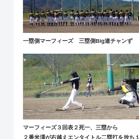
一塁側マーフィーズ 三塁側Big連チャンず
マーフィーズ３回表２死一、三塁から
２番米澤が右越えエンタイトル二塁打を放ち