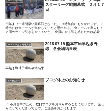
2013年-その他
スターリーグ戦開幕式 ２月１７
日
例年より一週間早い開幕戦となった。 ９時集合にもかかわらず、 ８
時半には全チームが集合していたと思われる。 全チームで率先して
２面のライン引きをやっていた。 全員のやる気を感じたのは記録員
のみではなかったろう。 ライン引き 開幕式 山口会長...
2018.07.15 熊本市民早起き野
2018年-早起き野球大会
球 各会場結果表
早起き野球予選各会場結果
ブログ休止のお知らせ
その他の試合
PC不具合中のため、数日ブログをお休みすることになります。 楽し
みにしてくださってる方、ご迷惑をおかけします。