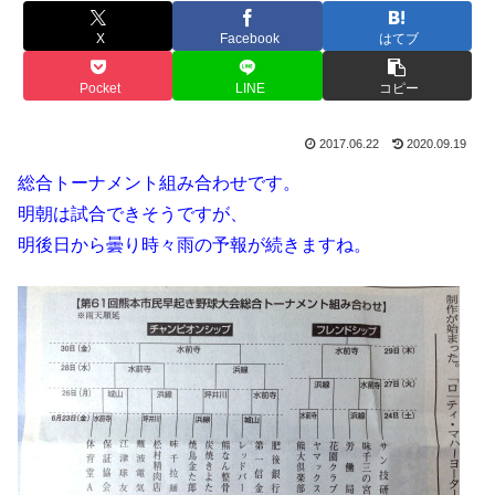
X
Facebook
はてブ
Pocket
LINE
コピー
2017.06.22
2020.09.19
総合トーナメント組み合わせです。
明朝は試合できそうですが、
明後日から曇り時々雨の予報が続きますね。