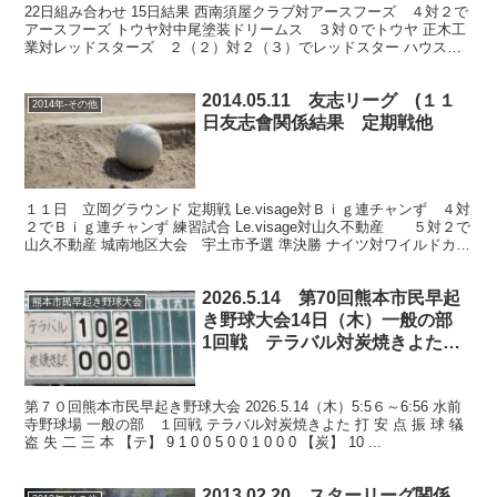
22日組み合わせ 15日結果 西南須屋クラブ対アースフーズ ４対２で
アースフーズ トウヤ対中尾塗装ドリームス ３対０でトウヤ 正木工
業対レッドスターズ ２（２）対２（３）でレッドスター ハウスプ
ラン熊本対西南ラブジョイ ２対０で西南ラブジョ...
2014.05.11 友志リーグ (１１
2014年-その他
日友志會関係結果 定期戦他
１１日 立岡グラウンド 定期戦 Le.visage対Ｂｉｇ連チャンず ４対
２でＢｉｇ連チャンず 練習試合 Le.visage対山久不動産 ５対２で
山久不動産 城南地区大会 宇土市予選 準決勝 ナイツ対ワイルドカン
トリー ８対２でナイツ 決...
2026.5.14 第70回熊本市民早起
熊本市民早起き野球大会
き野球大会14日（木）一般の部
1回戦 テラバル対炭焼きよた
水前寺野球場
第７０回熊本市民早起き野球大会 2026.5.14（木）5:5６～6:56 水前
寺野球場 一般の部 １回戦 テラバル対炭焼きよた 打 安 点 振 球 犠
盗 失 二 三 本 【テ】 9 1 0 0 5 0 0 1 0 0 0 【炭】 10 ...
2013.02.20 スターリーグ関係