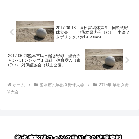
2017.06.18 高松宮賜杯第６１回軟式野
球大会 二部熊本県大会（Ｃ） 牛深メ
タボリックス対Le.visage
2017.06.23熊本市民早起き野球 総合チ
ャンピオンシップ１回戦 体育堂Ａ（東
町中） 対保証協会（城山公園）
ホーム
熊本市民早起き野球大会
2017年-早起き野
球大会