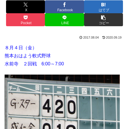
X
Facebook
はてブ
Pocket
LINE
コピー
2017.08.04
2020.09.19
８月４日（金）
熊本おはよう軟式野球
水前寺 ２回戦 6:00～7:00