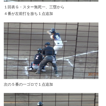
１回表Ｇ・スター無死一、三塁から
４番が左前打を放ち１点追加
次の５番の一ゴロで１点追加