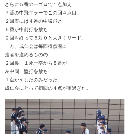
さらに５番の一ゴロで１点加え、
７番の中飛エラーでこの回４点目。
２回表には４番の中犠飛と
５番が中前打を放ち、
２回を終って６対０と大きくリード。
一方、成仁会は毎回得点圏に
走者を進めるものの、
２回裏、１死一塁から８番が
左中間二塁打を放ち
１点かえしたのみだった。
成仁会にとって初回の４点が重過ぎた。