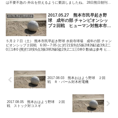
は不要不急の 外出を控えるように要請しましたね。 28日熊日朝刊で
す。
2017.05.27 熊本市民早起き野
2017年-早起き野球大会
球 成年の部 チャンピオンシッ
プ２回戦 ヒューマン対熊本市教
組
５月２７日（土） 熊本市民早起き野球 水前寺球場 成年の部 チャン
ピオンシップ２回戦 6:00～7:05 (ヒ)打21安8点5振2球2犠1盗3失2二
0三1本0 (熊)打18安6点3振3球2犠0盗2失2二1三0本0 数値は参考 ヒュ
ーマン、終...
2017.08.03 熊本おはよう野球 ２回
戦 Ｒ・パール対木村電機
2017.08.05 熊本おはよう野球 ２回
戦 ストック対コスギ