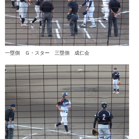
一塁側 Ｇ・スター 三塁側 成仁会