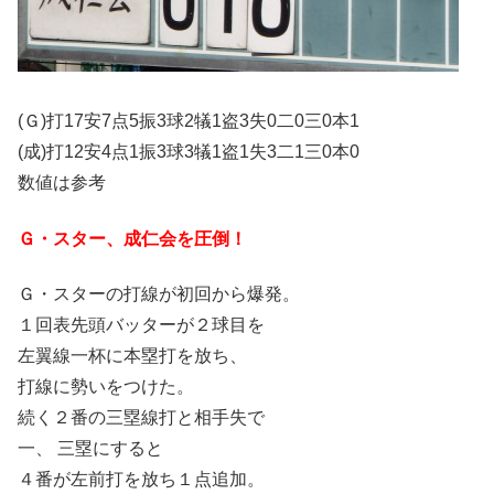
(Ｇ)打17安7点5振3球2犠1盗3失0二0三0本1
(成)打12安4点1振3球3犠1盗1失3二1三0本0
数値は参考
Ｇ・スター、成仁会を圧倒！
Ｇ・スターの打線が初回から爆発。
１回表先頭バッターが２球目を
左翼線一杯に本塁打を放ち、
打線に勢いをつけた。
続く２番の三塁線打と相手失で
一、 三塁にすると
４番が左前打を放ち１点追加。