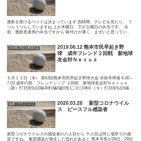
透析を受けるベッドは決まっています 四時間、テレビを見たり、 う
つらうつらしていますね 上が木曜日、下が土曜日の弁当です。 当
初、透析患者用の弁当ですから 味付けが薄く、まずいと思っていま
した。 しかし、食べてみると、 味がよくついていてな...
2019.06.12 熊本市民早起き野
2019年-早起き野球大会
球 成年フレンド２回戦 新地球
友会対Ｎｅｘｕｓ
６月１２日（水） 第63回熊本市民早起き野球大会 水前寺球場 6:00～
7:03 成年の部 フレンドシップ ２回戦 新地球友会対Ｎｅｘｕｓ
（新）打15安0点0振4球1犠0盗0失1二0三0本0 （Ｎ）打16安6点5振2
球3犠2盗7失0二0三...
2020.03.28 新型コロナウイル
健康・プライベート
ス ピースフル感染者
新型コロナウイルスの感染者の八人目から 十人目は同じ場所での感
染ですね。 集団感染が発生した恐れがあると 熊本市長が28日、29日