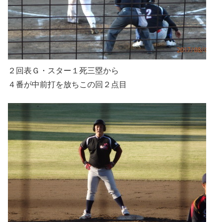
２回表Ｇ・スター１死三塁から
４番が中前打を放ちこの回２点目