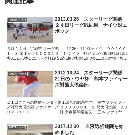
関連記事
2013.03.26 スターリーグ関係
2013年-その他
２４日リーグ戦結果 ナイツ対エ
ポック
３月２４日 宇城市 リーグ戦 12:36～14:00 ナイツ ００２００
１ ３ エポック００００１０ １ ナイツ 打24安6点2振6球1犠1盗1
失0二1三0本1 エポック打19安2点1振7球4犠1盗0失1二0三0本0 ○坂本
－舛井（ナ） ...
2012.10.24 スターリーグ関係
2012年-その他
21日のトウヤ杯 熊本ファイヤー
ズ対熊大倶楽部
２１日こころの医療センター第１試合の結果です。 熊本ファイヤー
ズ対熊大倶楽部 ファイヤーズ ００００００１ １ 熊大倶楽部 ００
０２３１× ６ 打 安点振球犠盗失 二三本 ファイヤー
ズ21 １ １ ４ ７ ０ １ ？ ０ ０...
2017.12.30 血液透析通院を始
2017年-その他
めました