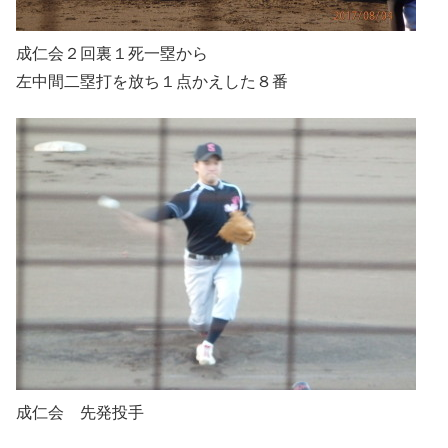
成仁会２回裏１死一塁から
左中間二塁打を放ち１点かえした８番
成仁会 先発投手