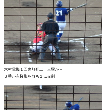
木村電機１回裏無死二、三塁から
３番が左犠飛を放ち１点先制