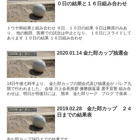
０日の結果と１６日組み合わせ
トウヤ杯結果と組み合わせ ９日、１０日の結果 ９日は舞原のみあ
り、 他の飽田、医療での試合は中止となり、 １６日にスライドして
あります １０日の結果 １６日組み合わせ
2020.01.14 金た郎カップ抽選会
2020年-金た郎カップ
14日午後七時半より、 金た郎カップの開会式及び抽選会が パレア九
階で行われました。 会場 川上会長挨拶 優勝旗返還 選手宣誓 組み合
わせは、明日か明後日には、 熊本 金た郎リーグ ブログ で発表さ
れるそうです
2019.02.28 金た郎カップ ２４
2019年-金た郎カップ
日までの結果表
金た郎カップ24日までの結果です