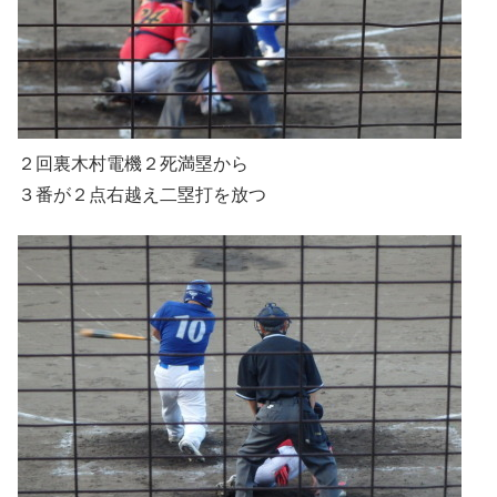
２回裏木村電機２死満塁から
３番が２点右越え二塁打を放つ