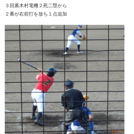
３回裏木村電機２死二塁から
２番が右前打を放ち１点追加