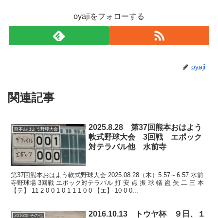
oyajiをフォローする
oyaji
関連記事
2025.8.28 第37回熊本おはよう
熊本おはよう野球大会
軟式野球大会 3回戦 エポック
対テラバル他 水前寺
第37回熊本おはよう軟式野球大会 2025.08.28（木）5:57～6:57 水前
寺野球場 3回戦 エポック対テラバル 打 安 点 振 球 犠 盗 失 二 三 本
【テ】 11 2 0 0 1 0 1 1 1 0 0 【エ】 10 0 0...
2016.10.13 トウヤ杯 ９日、１
2016年-その他