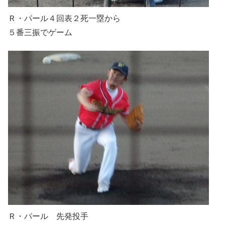
Ｒ・パール４回表２死一塁から
５番三振でゲーム
Ｒ・パール 先発投手