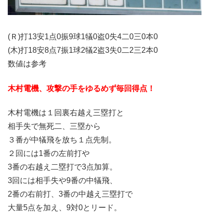
(Ｒ)打13安1点0振9球1犠0盗0失4二0三0本0
(木)打18安8点7振1球2犠2盗3失0二2三2本0
数値は参考
木村電機、攻撃の手をゆるめず毎回得点！
木村電機は１回裏右越え三塁打と
相手失で無死二、三塁から
３番が中犠飛を放ち１点先制。
２回には1番の左前打や
3番の右越え二塁打で3点加算。
3回には相手失や9番の中犠飛、
2番の右前打、3番の中越え三塁打で
大量5点を加え、9対0とリード。