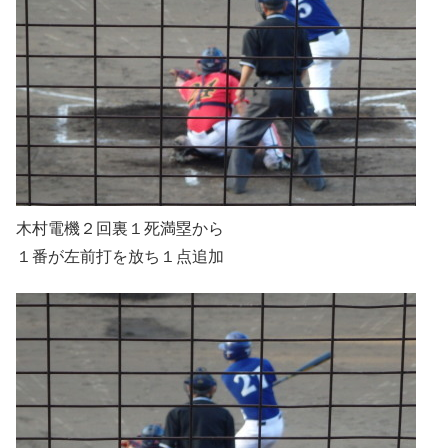
木村電機２回裏１死満塁から
１番が左前打を放ち１点追加