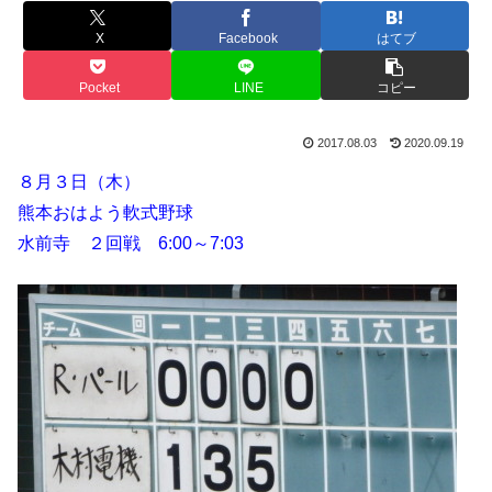
X
Facebook
はてブ
Pocket
LINE
コピー
2017.08.03
2020.09.19
８月３日（木）
熊本おはよう軟式野球
水前寺 ２回戦 6:00～7:03