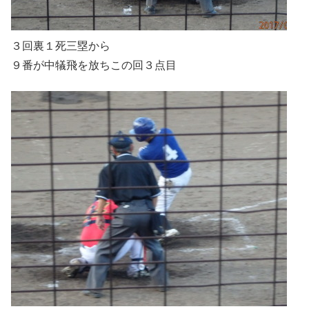
３回裏１死三塁から
９番が中犠飛を放ちこの回３点目