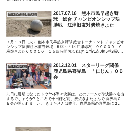
2017.07.18 熊本市民早起き野
2017年-早起き野球大会
球 総合 チャンピオンシップ決
勝戦 江津旧友対炭焼きよた
７月１８日（火） 熊本市民早起き野球 総合トーナメント チャンピオ
ンシップ決勝戦 水前寺球場 6:00～7:18 江津球友 ０００００ ０
炭焼きよた０００１０ １５回時間切れ (江)打17安1点0振5球2犠0盗
2失2二0三0本0 (炭)打...
2012.12.01 スターリーグ関係
2012年-その他
鹿児島県喜界島 「仁じん」ＯＢ
会
九日に延期になったトウヤ杯準々決勝は、どのチームが準決勝へ進出
するでしょうか? ところで十日ほど前、炭焼きよたさんで 喜界島Ｏ
Ｂ会が開かれました。 きよたさんは昨年、鹿児島県の喜界島に２号
店をオープンされています。 喜界島の民宿居酒屋「仁じ...