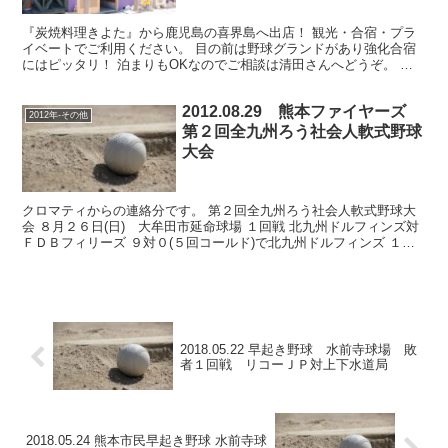
『炭焼料理きよた』から鹿児島の喜界島へ出店！ 観光・合宿・プラ
イベートでご利用ください。 目の前は野球グランドがあり強化合宿
にはピッタリ！ 泊まりもOKなのでご相談は清田さんへどうぞ。 喜
界島『仁じん』の様子が覗けますよ↓ 喜界島『仁じん ...
2012.08.29 熊本ファイヤーズ
2012年-その他
第２回全九州ろう社会人軟式野球
大会
クロマティからの連絡分です。 第２回全九州ろう社会人軟式野球大
会 ８月２６日(日) 大牟田市延命球場 １回戦 北九州ドルフィンズ対
ＦＤＢフィリーズ ９対０(５回コールド)で北九州ドルフィンズ １回
戦 熊本ファイヤーズ対鹿児島フンカーズ(桜島...
2018.05.22 早起き野球 水前寺球場 敗
者１回戦 リコーＪＰ対上下水道局
2018.05.24 熊本市民早起き野球 水前寺球