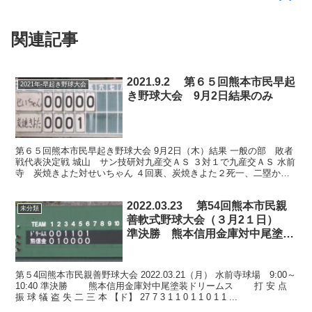
関連記事
2021.9.2 第６５回熊本市民早起
2021年-早起き野球大会
き野球大会 9月2日結果のみ
第６５回熊本市民早起き野球大会 9月2日（木）結果 一般の部 敗者
戦代表決定戦 城山 サン技研対九産交ＡＳ ３対１で九産交ＡＳ 水前
寺 炭焼きよた対せいちゃん ４回裏、炭焼きよた２死一、二塁から
二走が三盗。 遅れて一走もスタート、 一、二...
2022.03.23 第54回熊本市民親
未分類
善軟式野球大会（３月2１日）
準決勝 熊本信用金庫対中尾塗装
ドリームス 水前寺球場
第５4回熊本市民親善野球大会 2022.03.21（月） 水前寺球場 9:00～
10:40 準決勝 熊本信用金庫対中尾塗装ドリームス 打 安 点
振 球 犠 盗 失 二 三 本 【ド】 27 7 3 1 1 0 1 1 0 1 1 ...