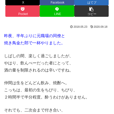
X
Facebook
はてブ
Pocket
LINE
コピー
2018.05.23
2020.09.18
昨夜、半年ぶりに元職場の同僚と
焼き鳥金た郎で一杯やりました。
しばしの間、楽しく過ごしましたが、
やはり、飲んべーだった者にとって、
酒の量を制限されるのは辛いですね。
仲間は生をどんどん飲み、焼酎へ。
こっちは、最初の生をちびり、ちびり、
２時間半で半分程度。酔うわけがありません。
それでも、二次会まで付き合い、