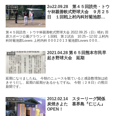
2o22.09.28 第４５回読売・トウ
トウヤ杯
ヤ杯親善軟式野球大会 ９月２５
日 １回戦上村内科対菊池郡
Lovers 田原スポーツ公園
第４５回読売・トウヤ杯親善軟式野球大会 2022.09.25（日）晴れ 田
原スポーツ公園グラウンド １回戦 第２試合 10:25～12:02 上村内
科対菊池郡Lovers 上村内科 0 0 0 2 0 1 3 菊池郡Lovers 0 0 0...
2021.04.28 第６５回熊本市民早
未分類
起き野球大会 延期
延期になりましたね。 今朝のニュースを観ていると感染数増加は続
きそうだし、延期の延期があるかもですね。 今朝（２８日）の熊日
新聞です。
2012.02.14 スターリーグ関係
2012年-その他
炭焼きよた 喜界島『仁じん』
OPEN！