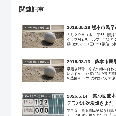
関連記事
2019.05.29 熊
2019年-早起き野球大会
５月２９日（水） 第63回熊本市
クラブ対石坂グルプ （花）打19
犠0盗0失1二1三0本0 数値は参考
2016.08.13 熊
2016年-早起き野球大会
早起き野球 今後の組み合わ
いますが、 正式には今後の熊
勢造園㈱ トウヤ対西部ガス 新
2026.5.14 第7
熊本市民早起き野球大会
テラバル対炭焼きよた
第７０回熊本市民早起き野球大会 
テラバル対炭焼きよた 打 安 点 振 球 