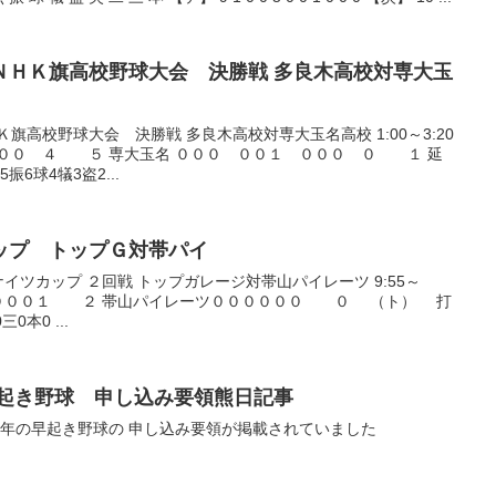
６２回ＮＨＫ旗高校野球大会 決勝戦 多良木高校対専大玉
旗高校野球大会 決勝戦 多良木高校対専大玉名高校 1:00～3:20
００ ４ ５ 専大玉名 ０００ ００１ ０００ ０ １ 延
振6球4犠3盗2...
ツカップ トップＧ対帯パイ
4ナイツカップ ２回戦 トップガレージ対帯山パイレーツ 9:55～
 １００００１ ２ 帯山パイレーツ００００００ ０ （ト） 打
0本0 ...
本市民早起き野球 申し込み要領熊日記事
今年の早起き野球の 申し込み要領が掲載されていました