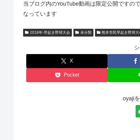
当ブログ内のYouTube動画は限定公開です
なっています
2018年-早起き野球大会
未分類
熊本市民早起き野球大
シ
X
Pocket
oyaj