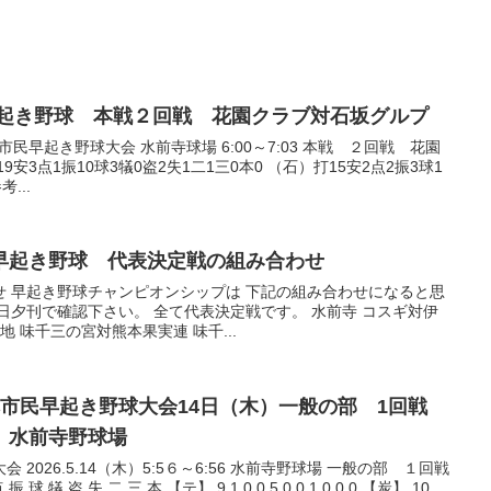
本市民早起き野球 本戦２回戦 花園クラブ対石坂グルプ
民早起き野球大会 水前寺球場 6:00～7:03 本戦 ２回戦 花園
安3点1振10球3犠0盗2失1二1三0本0 （石）打15安2点2振3球1
...
本市民早起き野球 代表決定戦の組み合わせ
せ 早起き野球チャンピオンシップは 下記の組み合わせになると思
日夕刊で確認下さい。 全て代表決定戦です。 水前寺 コスギ対伊
地 味千三の宮対熊本果実連 味千...
0回熊本市民早起き野球大会14日（木）一般の部 1回戦
 水前寺野球場
2026.5.14（木）5:5６～6:56 水前寺野球場 一般の部 １回戦
犠 盗 失 二 三 本 【テ】 9 1 0 0 5 0 0 1 0 0 0 【炭】 10 ...