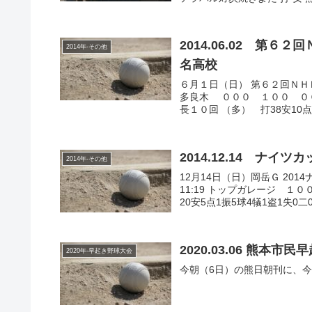
2014.06.02 第
2014年-その他
名高校
６月１日（日） 第６２回ＮＨＫ
多良木 ０００ １００ ０
長１０回 （多） 打38安10点5
2014.12.14 ナイ
2014年-その他
12月14日（日）岡岳Ｇ 201
11:19 トップガレージ
20安5点1振5球4犠1盗1失0二0三
2020.03.06 熊
2020年-早起き野球大会
今朝（6日）の熊日朝刊に、