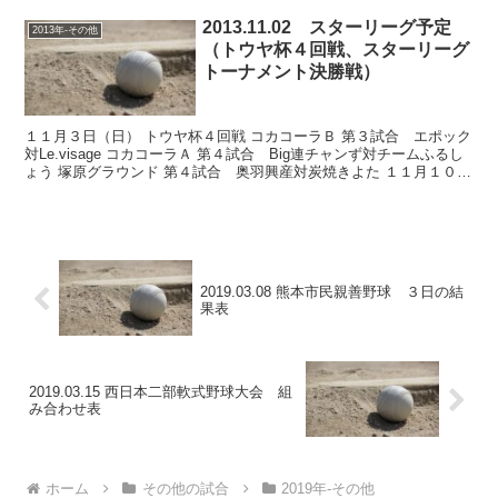
2013.11.02 スターリーグ予定
2013年-その他
（トウヤ杯４回戦、スターリーグ
トーナメント決勝戦）
１１月３日（日） トウヤ杯４回戦 コカコーラＢ 第３試合 エポック
対Le.visage コカコーラＡ 第４試合 Big連チャンず対チームふるし
ょう 塚原グラウンド 第４試合 奥羽興産対炭焼きよた １１月１０日
（日） 新地 14::～ スター...
2019.03.08 熊本市民親善野球 ３日の結
果表
2019.03.15 西日本二部軟式野球大会 組
み合わせ表
ホーム
その他の試合
2019年-その他