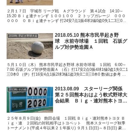
２月１７日 宇城市 リーグ戦 Ａグラウンド 第４試合 14:10～
15:20 Ｂｉｇ連チャンず １００１００ ２ トップガレージ ０００
０００ ０ Ｂｉｇ連チャンず 打24安7点1振4球1犠0盗0失1二3三0本
0 トップガレージ 打23安4...
2018.05.10 熊本市民早起き野
2018年-早起き野球大会
球 水前寺球場 １回戦 石坂グ
ルプ対伊勢造園Ａ
５月１０日（木） 熊本市民早起き野球 水前寺球場 １回戦 6:00～
7:00 石坂グルプ対伊勢造園Ａ （石）打17安2点0振4球1犠0盗1失0二1
三0本0 （伊）打16安4点1振2球3犠1盗3失0二0三0本0 数値は参考 伊
勢造園Ａ、先制 ...
2013.08.09 スターリーグ関係
2013年-その他
第２５回熊本おはよう軟式野球大
会結果 Ｂｉｇ・連対熊本トヨ
タ
２５年８月９日(金) 飽田会場 １回戦 Ｂｉｇ・連対熊本トヨタ Ｂ
ｉｇ・連 ２回戦の対戦相手はトヨペット 熊本スターリーグ秋季
トーナメント(平成４年以来２１年振り) ９月１日(日)～８日(日) 豪華
賞?あり