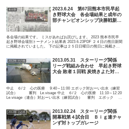
2023.6.24 第67回熊本市民早起
未分類
き野球大会 各会場結果と成年の
部チャンピオンシップ決勝戦新聞
記事と関連記事
各会場の結果です。 ミスがあればお詫びします。 2023 熊本市民早
起き野球会場別トーナメント結果表 2023.6.23PDF ２４日の熊日新聞
に掲載されていました。 下の記事は２５日日曜日の熊日に掲載され
ました。 有難いことです。
2013.05.31 スターリーグ関係
2013年-その他
リーグ戦組み合わせ 早起き野球
大会 敗者１回戦 炭焼きよた対な
るお整形
中止 ６/２ 心の医療 9:40～11:00 エポック対おーい出水（練習
試合） 審判 Le.visage 中止 ６/２ 心の医療 11:10～12:20
Le.visage（連合）対おーい出水（練習試合） 審判 エポック 予
定通り...
2013.02.24 スターリーグ関係
2013年-その他
開幕戦第４試合目 Ｂｉｇ連チャ
ンず対トップガレージ