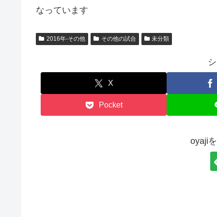
なっています
2016年-その他
その他の試合
未分類
シ
X
Pocket
oyaj