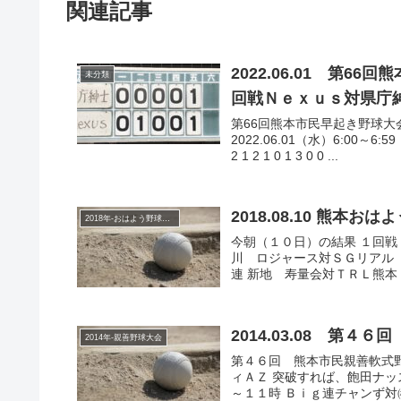
関連記事
2022.06.01 第
未分類
回戦Ｎｅｘｕｓ対県庁
第66回熊本市民早起き野球大
2022.06.01（水）6:00～6
2 1 2 1 0 1 3 0 0 ...
2018.08.10 熊
2018年-おはよう野球大会
今朝（１０日）の結果 １回戦
川 ロジャース対ＳＧリアル 
連 新地 寿量会対ＴＲＬ熊
2014.03.08 第
2014年-親善野球大会
第４６回 熊本市民親善軟式野球
ィＡＺ 突破すれば、飽田ナ
～１１時 Ｂｉｇ連チャンず対㈱