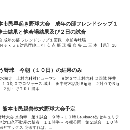
66回熊本市民早起き野球大会 成年の部フレンドシップ１
紳士結果と他会場結果及び２日の試合
会 成年の部 フレンドシップ１回戦 水前寺球場
:59 Ｎｅｘｕｓ対県庁紳士 打 安 点 振 球 犠 盗 失 二 三 本 【県】 18
本おはよう野球 今朝（１０日）の結果のみ
 水前寺 上村内科対ヒューマン ８対３で上村内科 ２回戦 坪井
１０対０でロジャース 城山 田中材木店対Ｂig連 ２対０でＢig
本 ２対１でＴＲＬ熊本
４６回 熊本市民親善軟式野球大会予定
大会 水前寺 第１試合 ９時～１０時 Le.visage対セキュリテ
ッス対山久不動産の勝者 １１時半～ 今熊公園 第２試合 １０時
ヤマックス 突破すれば、...