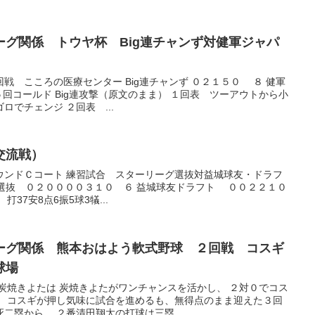
ターリーグ関係 トウヤ杯 Big連チャンず対健軍ジャパ
戦 こころの医療センター Big連チャンず ０２１５０ ８ 健軍
回コールド Big連攻撃（原文のまま） １回表 ツーアウトから小
でチェンジ ２回表 ...
の交流戦）
ウンドＣコート 練習試合 スターリーグ選抜対益城球友・ドラフ
ーリーグ選抜 ０２００００３１０ ６ 益城球友ドラフト ００２２１０
37安8点6振5球3犠...
ターリーグ関係 熊本おはよう軟式野球 ２回戦 コスギ
球場
炭焼きよたは 炭焼きよたがワンチャンスを活かし、 ２対０でコス
。 コスギが押し気味に試合を進めるも、無得点のまま迎えた３回
二塁から、 ２番清田翔太の打球は三塁...