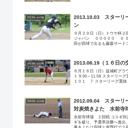
2013.10.03 ス
2013年-その他
ン
９月２９日（日）トウヤ杯２回
ジャパン ０００００ ０ ５
田が四球で出るも藤森サードゴロ
2013.06.19（１６日
2013年-その他
６月１６日（日）益城町グラ
ト 9:30～11:58 スタ
１０１ ７ スターリーグ選抜 打
2012.09.04 ス
2012年-その他
対炭焼きよた 水前寺
水前寺球場 ２回戦 コスギ対
ギを破り、予選準決勝へ進出
裏きよたは四球と進塁打で２死