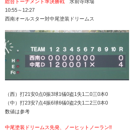
総合トーナメント準決勝戦
水前寺球場
10:55～12:27
西南オールスター対中尾塗装ドリームス
（西）打21安0点0振3球1犠0盗1失1二0三0本0
（中）打23安7点4振6球6犠0盗2失1二2三0本0
数値は参考
中尾塗装ドリームス先発、ノーヒットノーラン!!