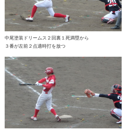
中尾塗装ドリームス２回裏１死満塁から
３番が左前２点適時打を放つ