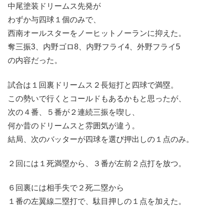
中尾塗装ドリームス先発が
わずか与四球１個のみで、
西南オールスターをノーヒットノーランに抑えた。
奪三振3、内野ゴロ8、内野フライ4、外野フライ5
の内容だった。
試合は１回裏ドリームス２長短打と四球で満塁。
この勢いで行くとコールドもあるかもと思ったが、
次の４番、５番が２連続三振を喫し、
何か昔のドリームスと雰囲気が違う。
結局、次のバッターが四球を選び押出しの１点のみ。
２回には１死満塁から、３番が左前２点打を放つ。
６回裏には相手失で２死二塁から
１番の左翼線二塁打で、駄目押しの１点を加えた。