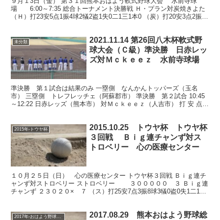
９月１3日（金） 第３１回熊本おはよう軟式野球大会 水前寺球
場 6:00～7:35 総合トーナメント決勝戦 Ｈ・プラン対炭焼きよた
（Ｈ）打23安5点1振4球2犠2盗1失0二1三1本0 （炭）打20安3点2振3
球3犠2盗0失2二3三0本...
2021.11.14 第26回八木杯軟式野
未分類
球大会（Ｃ級）準決勝 日赤レッ
ズ対Ｍｃｋｅｅｚ 水前寺球場
準決勝 第１試合は結果のみ 一塁側 なんかんトッパーズ（玉名
市） 三塁側 トレフレッチェ（阿蘇郡市） 準決勝 第２試合 10:45
～12:22 日赤レッズ（熊本市） 対Ｍｃｋｅｅｚ（人吉市） 打 安 点
振 球 犠 盗 失 二 三 本 【М...
2015.10.25 トウヤ杯 トウヤ杯
2015年-トウヤ杯
３回戦 Ｂｉｇ連チャンず対ス
トロベリー 心の医療センター
１０月２５日（日） 心の医療センター トウヤ杯３回戦 Ｂｉｇ連チ
ャンず対ストロベリー ストロベリー ３０００００ ３ Ｂｉｇ連
チャンず ２３０２０× ７ （ス）打25安7点3振8球3犠0盗0失1二1三
0本0 （Ｂ）打22安8点6振1球5...
2017.08.29 熊本おはよう野球総
2017年-おはよう野球大会