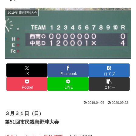
2019年-親善野球大会
X
Facebook
はてブ
Pocket
LINE
コピー
2019.04.04
2020.09.22
３月３１日（日）
第51回市民親善野球大会