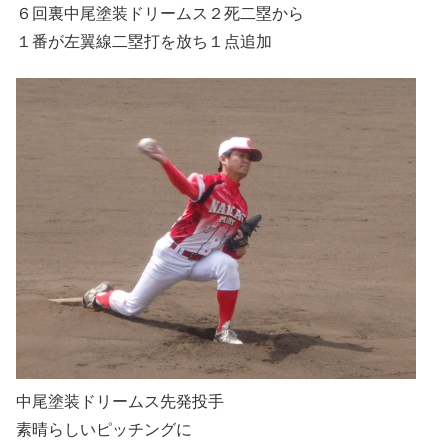
６回裏中尾塗装ドリームス２死二塁から
１番が左翼線二塁打を放ち１点追加
中尾塗装ドリームス先発投手
素晴らしいピッチングに