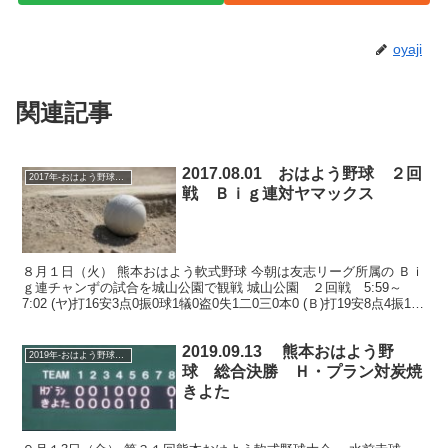
oyaji
関連記事
2017.08.01 おはよう野球 ２回
2017年-おはよう野球大会
戦 Ｂｉｇ連対ヤマックス
８月１日（火） 熊本おはよう軟式野球 今朝は友志リーグ所属の Ｂｉ
ｇ連チャンずの試合を城山公園で観戦 城山公園 ２回戦 5:59～
7:02 (ヤ)打16安3点0振0球1犠0盗0失1二0三0本0 (Ｂ)打19安8点4振1球
2犠0盗3失0二0三...
2019.09.13 熊本おはよう野
2019年-おはよう野球大会
球 総合決勝 Ｈ・プラン対炭焼
きよた