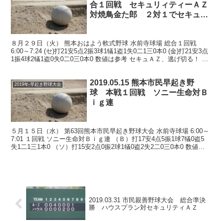
合１回戦 セキュリィティーＡＺ
対焼鳥金た郎 ２対１でセキュリ
ィティーＡＺ
８月２９日（火） 熊本おはよう軟式野球 水前寺球場 総合１回戦
6:00～7:24 (セ)打21安5点2振3球1犠1盗1失0二1三0本0 (金)打21安3点
1振4球2犠1盗0失0二0三0本0 数値は参考 セキュＡＺ、逃げ切る！ 焼
鳥金た郎、...
2019.05.15 熊本市民早起き野
2019年-早起き野球大会
球 本戦１回戦 ソニー生命対Ｂ
ｉｇ連
５月１５日（水） 第63回熊本市民早起き野球大会 水前寺球場 6:00～
7:01 １回戦 ソニー生命対Ｂｉｇ連 （Ｂ）打17安4点5振1球7犠0盗5
失1二1三1本0 （ソ）打15安2点0振2球1犠0盗2失2二0三0本0 数値は
参考 Ｂｉｇ連...
2019.03.31 市民親善野球大会 総合準決
勝 ハウスプラン対セキュリティＡＺ