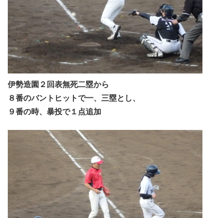
伊勢造園２回表無死二塁から
８番のバントヒットで一、三塁とし、
９番の時、暴投で１点追加