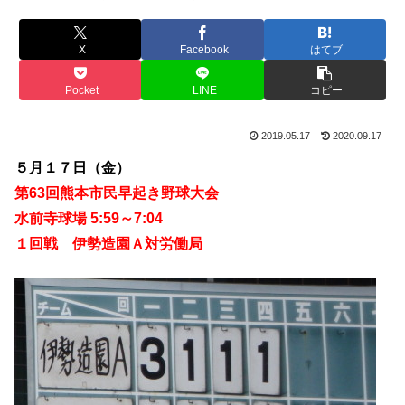
X
Facebook
はてブ
Pocket
LINE
コピー
2019.05.17
2020.09.17
５月１７日（金）
第63回熊本市民早起き野球大会
水前寺球場 5:59～7:04
１回戦 伊勢造園Ａ対労働局