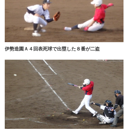
伊勢造園Ａ４回表死球で出塁した８番が二盗