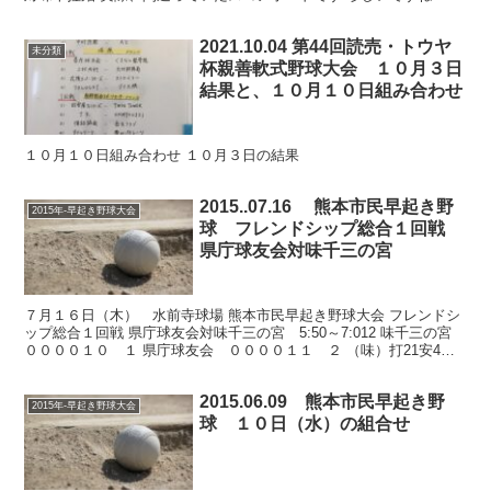
（ト）打18安6点7振1球4犠0盗0...
2021.10.04 第44回読売・トウヤ
未分類
杯親善軟式野球大会 １０月３日
結果と、１０月１０日組み合わせ
１０月１０日組み合わせ １０月３日の結果
2015..07.16 熊本市民早起き野
2015年-早起き野球大会
球 フレンドシップ総合１回戦
県庁球友会対味千三の宮
７月１６日（木） 水前寺球場 熊本市民早起き野球大会 フレンドシ
ップ総合１回戦 県庁球友会対味千三の宮 5:50～7:012 味千三の宮
００００１０ １ 県庁球友会 ００００１１ ２ （味）打21安4点1
振6球1犠0盗0失2二0三0本1 ...
2015.06.09 熊本市民早起き野
2015年-早起き野球大会
球 １０日（水）の組合せ