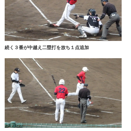
続く３番が中越え二塁打を放ち１点追加