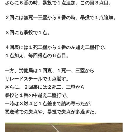
さらに６番の時、暴投で１点追加。この回３点目。
２回には無死一三塁から９番の時、暴投で１点追加。
３回にも暴投で１点。
４回表には１死二塁から１番の左越え二塁打で、
１点加え、毎回得点の６点目。
一方、労働局は１回裏、１死一、三塁から
リレードスチールで１点返す。
さらに、２回裏には２死二、三塁から
暴投と１番の中越え二塁打で、
一時は３対４と１点差まで詰め寄ったが、
悪送球での失点や、暴投で失点が多過ぎた。