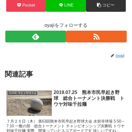
Pocket
LINE
コピー
oyajiをフォローする
oyaji
関連記事
2019.07.25 熊本市民早起き野
2019年-早起き野球大会
球 総合トーナメント決勝戦 ト
ウヤ対味千拉麺
７月２５日（木） 第63回熊本市民早起き野球大会 水前寺球場 5:50～
7:10 一般の部 総合トーナメント チャンピオンシップ決勝戦 トウヤ
対味千拉麺 実際、間違っていたスコアボードです 珍しいですね