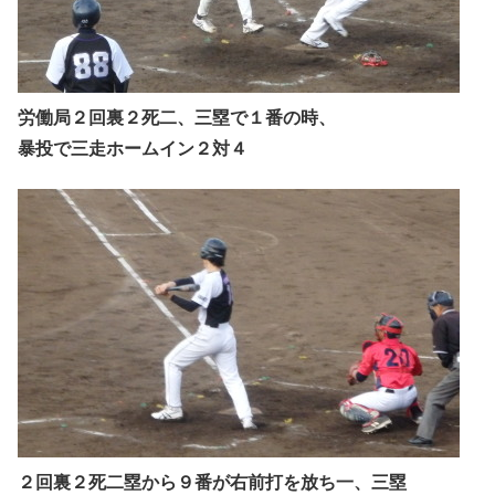
労働局２回裏２死二、三塁で１番の時、
暴投で三走ホームイン２対４
２回裏２死二塁から９番が右前打を放ち一、三塁