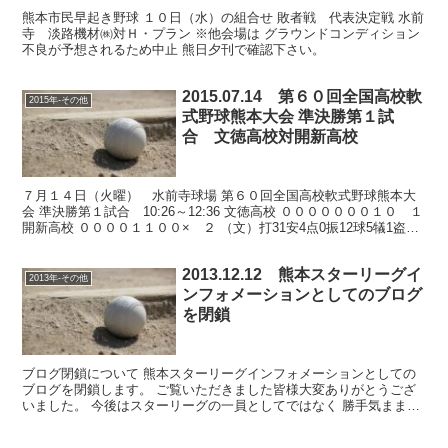
熊本市民早起き野球 １０日（水）の組合せ 敗者戦 代表決定戦 水前
寺 淡路機材㈱対Ｈ・プラン ※他会場は グラウンドコンディション
不良が予想されるため中止 熊日夕刊で確認下さい。
2015.07.14 第６０回全国高校軟
2015年-その他
式野球熊本大会 準決勝第１試
合 文徳高校対開新高校
７月１４日（火曜） 水前寺球場 第６０回全国高校軟式野球熊本大
会 準決勝第１試合 10:26～12:36 文徳高校 ０００００００１０ １
開新高校 ００００１１００× ２ （文）打31安4点0振12球5犠1盗4
失0二0三0本0 （開）打2...
2013.12.12 熊本スターリーグイ
2013年-その他
ンフォメーションとしてのブログ
を閉鎖
ブログ閉鎖について 熊本スターリーグインフォメーションとしての
ブログを閉鎖します。 ご覧いただきました皆様大変ありがとうござ
いました。 今後はスターリーグの一員としてではなく 勝手気ままに
色々な野球を観戦しブログにアップする予定です。 ブロ...