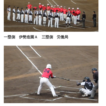
一塁側 伊勢造園Ａ 三塁側 労働局