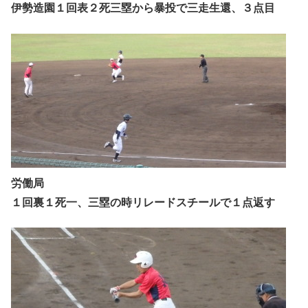
伊勢造園１回表２死三塁から暴投で三走生還、３点目
労働局
１回裏１死一、三塁の時リレードスチールで１点返す