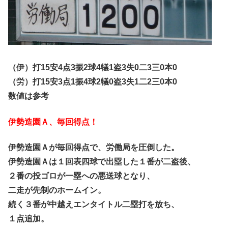
（伊）打15安4点3振2球4犠1盗3失0二3三0本0
（労）打15安3点1振4球2犠0盗3失1二2三0本0
数値は参考
伊勢造園Ａ、毎回得点！
伊勢造園Ａが毎回得点で、労働局を圧倒した。
伊勢造園Ａは１回表四球で出塁した１番が二盗後、
２番の投ゴロが一塁への悪送球となり、
二走が先制のホームイン。
続く３番が中越えエンタイトル二塁打を放ち、
１点追加。