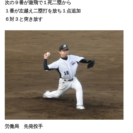
次の９番が遊飛で１死二塁から
１番が左越え二塁打を放ち１点追加
６対３と突き放す
労働局 先発投手