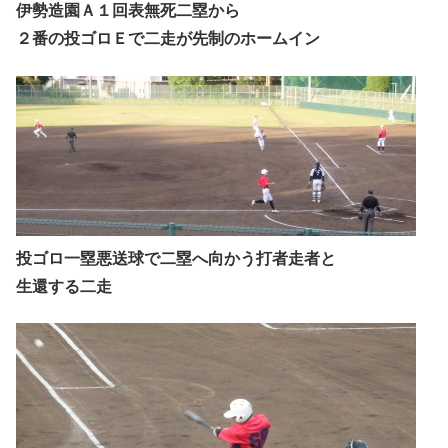
伊勢造園Ａ１回表無死二塁から
２番の投ゴロＥで二走が先制のホームイン
投ゴロ一塁悪送球で二塁へ向かう打者走者と
生還する二走