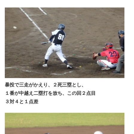
暴投で三走がかえり、２死三塁とし、
１番が中越え二塁打を放ち、この回２点目
３対４と１点差