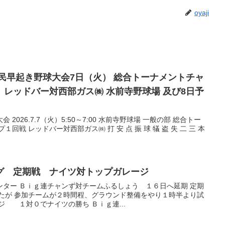
oyaji
起き野球大会7日（火） 総合トーナメントチャ
対西部ガス㈱ 水前寺野球場 及び8日予
026.7.7（火）5:50～7:00 水前寺野球場 一般の部 総合トー
戦 レッドバー対西部ガス㈱ 打 安 点 振 球 犠 盗 失 二 三 本
志リーグ 定期戦 ナイツ対トップガレージ
ンター Ｂｉｇ連チャンず対チームふるしょう １６日へ延期 定期
いたが 参加チームが２時間程、グラウンド整備をやり１時半より試
ジ １対０でナイツの勝ち Ｂｉｇ連...