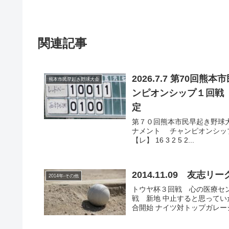
関連記事
2026.7.7 第70回熊本市民早
熊本市民早起き野球大会
ンピオンシップ１回戦 レッドバー
定
第７０回熊本市民早起き野球大会 2
ナメント チャンピオンシップ１回
【レ】 16 3 2 5 2...
2014.11.09 友
2014年-その他
トウヤ杯３回戦 心の医療セ
戦 新地 中止すると思って
合開始 ナイツ対トップガレー