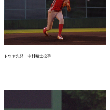
トウヤ先発 中村唆士投手