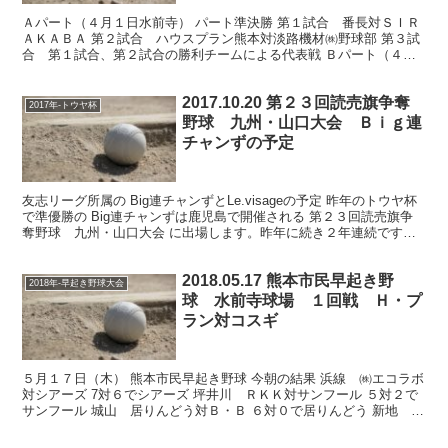
Ａパート（４月１日水前寺） パート準決勝 第１試合 番長対ＳＩＲ
ＡＫＡＢＡ 第２試合 ハウスプラン熊本対淡路機材㈱野球部 第３試
合 第１試合、第２試合の勝利チームによる代表戦 Ｂパート（４月
１日新地Ａ） パート準決勝 第１試合 Ｂｉｂ連チャ...
2017.10.20 第２３回読売旗争奪
2017年-トウヤ杯
野球 九州・山口大会 Ｂｉｇ連
チャンずの予定
友志リーグ所属の Big連チャンずとLe.visageの予定 昨年のトウヤ杯
で準優勝の Big連チャンずは鹿児島で開催される 第２３回読売旗争
奪野球 九州・山口大会 に出場します。昨年に続き２年連続です。
試合は ２１日（土）鹿児島小野球場...
2018.05.17 熊本市民早起き野
2018年-早起き野球大会
球 水前寺球場 １回戦 Ｈ・プ
ラン対コスギ
５月１７日（木） 熊本市民早起き野球 今朝の結果 浜線 ㈱エコラボ
対シアーズ 7対６でシアーズ 坪井川 ＲＫＫ対サンフール ５対２で
サンフール 城山 居りんどう対Ｂ・Ｂ ６対０で居りんどう 新地 熊
本酸素㈱対難波電気 ２対１で難波電気 東町...