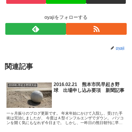
oyajiをフォローする
oyaji
関連記事
2016.02.21 熊本市民早起き野
2016年-早起き野球大会
球 出場申し込み要項 新聞記事
一ヶ月振りのブログ更新です。 年末年始にかけて入院し、受けた手
術は完治しましたが、 今度はＡ型インフルエンザでダウン。 パソコ
ンを開く気にもなれず今日まで。 しかし、一昨日の熊日朝刊に早起
き野球募集の記事が 掲載されているのをみると何となく...