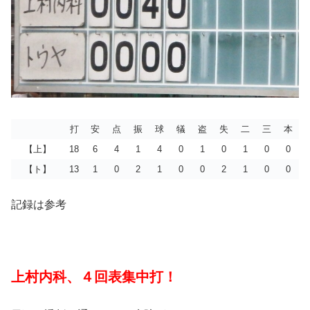
打
安
点
振
球
犠
盗
失
二
三
本
【上】
18
6
4
1
4
0
1
0
1
0
0
【ト】
13
1
0
2
1
0
0
2
1
0
0
記録は参考
上村内科、４回表集中打！