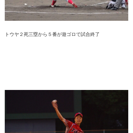
トウヤ２死三塁から５番が遊ゴロで試合終了