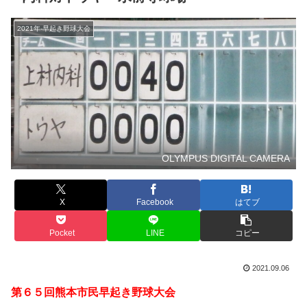
2021年-早起き野球大会
OLYMPUS DIGITAL CAMERA
X
Facebook
はてブ
Pocket
LINE
コピー
2021.09.06
第６５回熊本市民早起き野球大会