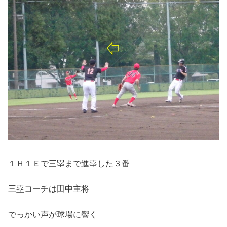
１Ｈ１Ｅで三塁まで進塁した３番
三塁コーチは田中主将
でっかい声が球場に響く