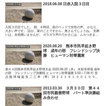
2018.06.08 日赤入院３日目
2018年-その他
入院３日目でした。 朝、６時頃、前のベッドで女性の声。 かなり、
大きい声です。 話が、家のことですから、奥さんでしょうね。 見舞
いは、全然構いませんが、 ガラガラ声のでかさには、ムカつきまし
たね。 帰り際、この部屋がせからしかなら、 個室に...
2020.08.20 熊本市民早起き野
2020年-早起き野球大会
球 成年の部 フレンドシップ決
勝 ヒューマン対華麗衆
第６４回熊本市民早起き野球大会 2020.08.20（木） 水前寺球場 成年
の部 フレンドシップ決勝戦 ヒューマン対華麗衆 5:50～7:06 打 安
点 振 球 犠 盗 失 二 三 本 （華） 14 ３ ３ １ ６ １ ０ ０ １ ０ ０...
2013.03.30 ３月３０日 第４４
2012年-その他
回市民親善野球 パート準決勝組
み合わせ