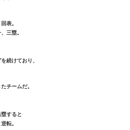
４回表。
一、三塁。
グを続けており、
きたチームだ。
出塁すると
と逆転。