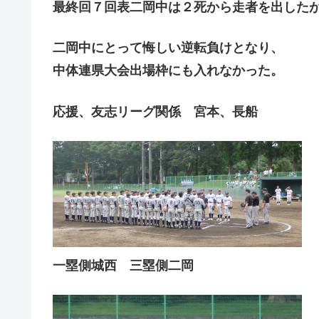
最終回７回表二岡中は２死から走者を出した
二岡中にとって悔しい逆転負けとなり、
中体連県大会出場枠にも入れなかった。
応援、友志リーグ関係 宮本、長船
一塁側城西 三塁側二岡