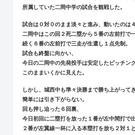
所属していた二岡中学の試合を観戦した。
試合は０対０のまま淡々と進み、動いたのは
二岡中はこの回２死二塁から５番の左前打で
続く６番の左前打で三走が生還し１点先制。
試合も終盤に向かい、
今日の二岡中の先発投手は安定したピッチン
このままいくかに見えた。
しかし、城西中も準々決勝まで勝ち上がって
簡単には引き下がらない。
回も押し迫った６回裏、
今日初回に二塁打を放った１番が左中間打で
２番が左翼線一杯に入る本塁打を放ち２対１