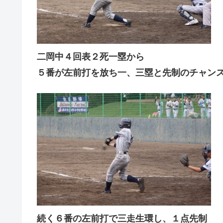
二岡中４回表２死一塁から
５番が左前打を放ち一、三塁と先制のチャン
続く６番の左前打で三走生環し、１点先制