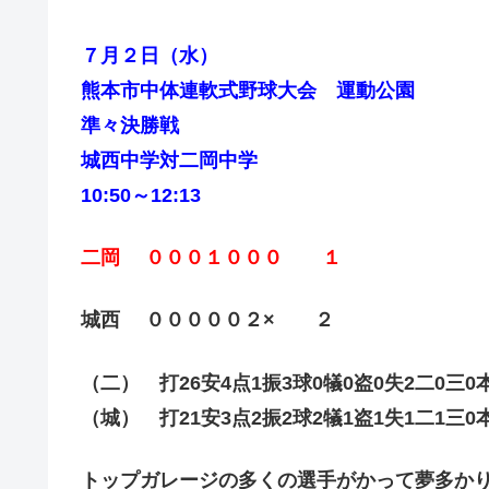
７月２日（水）
熊本市中体連軟式野球大会 運動公園
準々決勝戦
城西中学対二岡中学
10:50～12:13
二岡 ０００１０００ １
城西 ０００００２× ２
（二） 打26安4点1振3球0犠0盗0失2二0三0
（城） 打21安3点2振2球2犠1盗1失1二1三0
トップガレージの多くの選手がかって夢多か