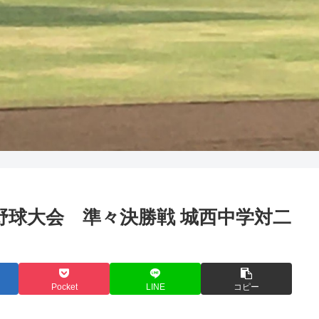
軟式野球大会 準々決勝戦 城西中学対二
Pocket
LINE
コピー