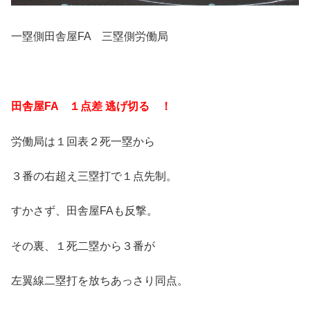
一塁側田舎屋FA 三塁側労働局
田舎屋FA １点差 逃げ切る ！
労働局は１回表２死一塁から
３番の右超え三塁打で１点先制。
すかさず、田舎屋FAも反撃。
その裏、１死二塁から３番が
左翼線二塁打を放ちあっさり同点。