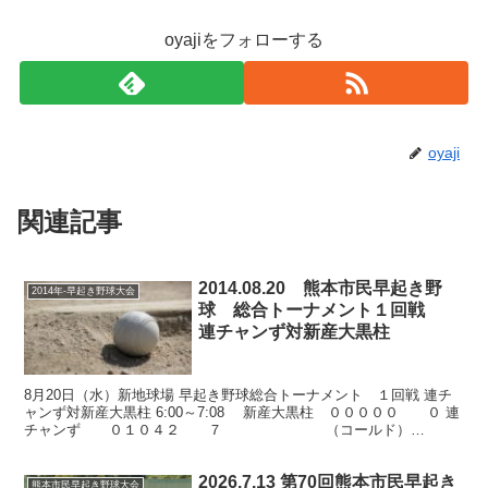
oyajiをフォローする
oyaji
関連記事
2014.08.20 熊本市民早起き野
2014年-早起き野球大会
球 総合トーナメント１回戦
連チャンず対新産大黒柱
8月20日（水）新地球場 早起き野球総合トーナメント １回戦 連チ
ャンず対新産大黒柱 6:00～7:08 新産大黒柱 ０００００ ０ 連
チャンず ０１０４２ ７ （コールド）
（新） 打16安1点0振2球0犠0盗0失4...
2026.7.13 第70回熊本市民早起き
熊本市民早起き野球大会