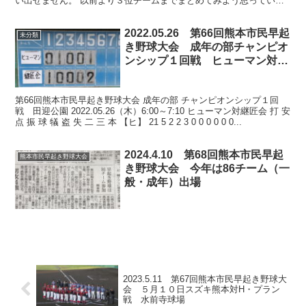
い出せません。 以前より３位チームまでまとめてみよう思っていま
したから 平成元年から今年までは調べ上げました。以下５...
2022.05.26 第66回熊本市民早起
未分類
き野球大会 成年の部チャンピオ
ンシップ１回戦 ヒューマン対継
匠会の試合模様と他会場結果及び
２7日の試合
第66回熊本市民早起き野球大会 成年の部 チャンピオンシップ１回
戦 田迎公園 2022.05.26（木）6:00～7:10 ヒューマン対継匠会 打 安
点 振 球 犠 盗 失 二 三 本 【ヒ】 21 5 2 2 3 0 0 0 0 0 0...
2024.4.10 第68回熊本市民早起
熊本市民早起き野球大会
き野球大会 今年は86チーム（一
般・成年）出場
2023.5.11 第67回熊本市民早起き野球大
会 ５月１０日スズキ熊本対H・プラン
戦 水前寺球場