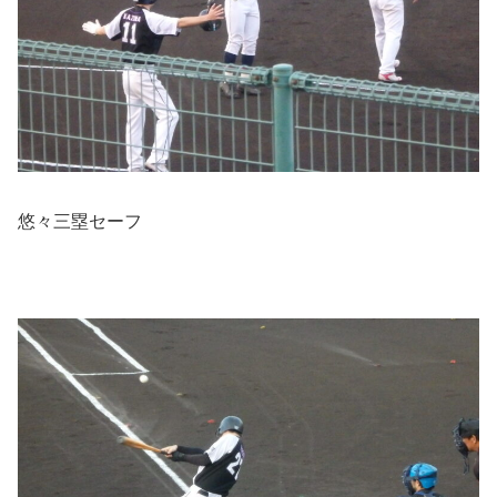
悠々三塁セーフ