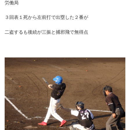
労働局
３回表１死から左前打で出塁した２番が
二盗するも後続が三振と捕邪飛で無得点