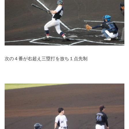
次の４番が右超え三塁打を放ち１点先制