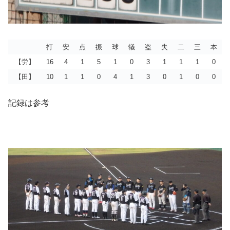
打
安
点
振
球
犠
盗
失
二
三
本
【労】
16
4
1
5
1
0
3
1
1
1
0
【田】
10
1
1
0
4
1
3
0
1
0
0
記録は参考