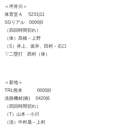
＝坪井川＝
体育堂Ａ 5231|11
SGリアル 0000|0
（四回時間切れ）
（体）髙橋－上野
（S）井上、坂井、田村－石口
▽二塁打 西村（体）
＝新地＝
TRL熊本 0000|0
淡路機材(株) 0420|6
（四回時間切れ）
（T）山本－小川
（淡）中村晟－上村