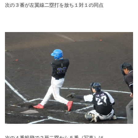
次の３番が左翼線二塁打を放ち１対１の同点
次の４番投飛で２死二塁から５番（写真）は