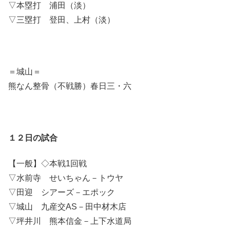
▽本塁打 浦田（淡）
▽三塁打 登田、上村（淡）
＝城山＝
熊なん整骨（不戦勝）春日三・六
１２日の試合
【一般】◇本戦1回戦
▽水前寺 せいちゃん－トウヤ
▽田迎 シアーズ－エポック
▽城山 九産交AS－田中材木店
▽坪井川 熊本信金－上下水道局