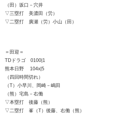
（田）坂口－穴井
▽三塁打 美濃田（労）
▽二塁打 廣瀬（労）小山（田）
＝田迎＝
TDドラゴ 0100|1
熊本日野 104x|5
（四回時間切れ）
（T）小早川、岡崎－嶋田
（熊）宅島－右働
▽本塁打 後藤（熊）
▽二塁打 峯（T）後藤、右働（熊）