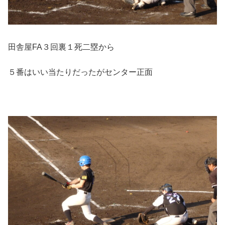
田舎屋FA３回裏１死二塁から
５番はいい当たりだったがセンター正面