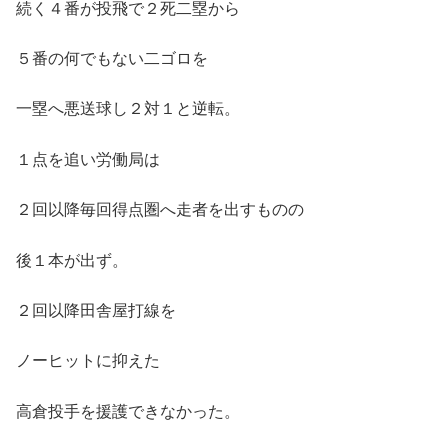
続く４番が投飛で２死二塁から
５番の何でもない二ゴロを
一塁へ悪送球し２対１と逆転。
１点を追い労働局は
２回以降毎回得点圏へ走者を出すものの
後１本が出ず。
２回以降田舎屋打線を
ノーヒットに抑えた
高倉投手を援護できなかった。