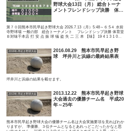
野球大会13日（月） 総合トーナ
メントフレンドシップ決勝 体育
堂Ｂ対味千本店 水前寺野球場
第７０回熊本市民早起き野球大会 2026.7.13（月）5:48～６:5４ 水前
寺野球場 一般の部 総合トーナメント フレンドシップ決勝 体育堂
Ｂ対味千本店 打 安 点 振 球 犠 盗 失 二 三 本 【味】 19 4 1 3 1 0
1...
2016.08.29 熊本市民早起き野
2016年-早起き野球大会
球 坪井川と浜線の最終結果表
坪井川と浜線の結果を載せます。
2013.12.22 熊本市民早起き野球
2013年-早起き野球大会
大会過去の優勝チーム名 平成20
年～25年
熊本市民早起き野球大会の優勝チーム名は大会実施要項を見ればわか
りますが、 準優勝、３位チームとなるとあれっどこだったかなと思