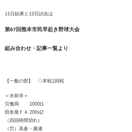
11日結果と12日試合は
第67回熊本市民早起き野球大会
組み合わせ・記事一覧より
【一般の部】 ◇本戦1回戦
＝水前寺＝
労働局 1000|1
田舎屋ＦＡ 200x|2
（四回時間切れ）
（労）高倉－廣瀬