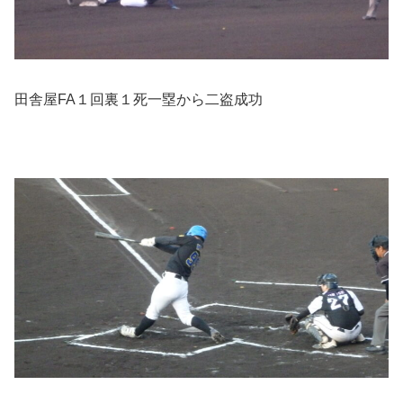
田舎屋FA１回裏１死一塁から二盗成功