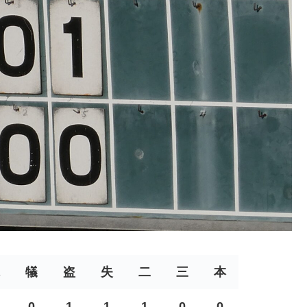
犠
盗
失
二
三
本
0
1
1
1
0
0