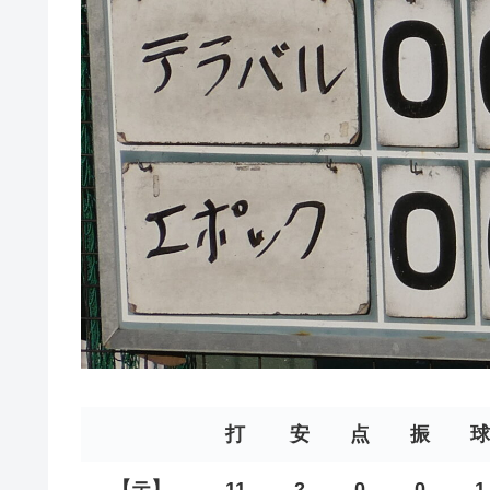
打
安
点
振
球
【テ】
11
2
0
0
1