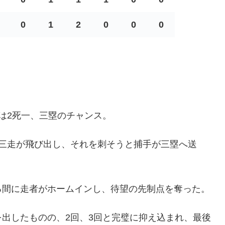
0
1
2
0
0
0
は2死一、三塁のチャンス。
、三走が飛び出し、それを刺そうと捕手が三塁へ送
る間に走者がホームインし、待望の先制点を奪った。
出したものの、2回、3回と完璧に抑え込まれ、最後