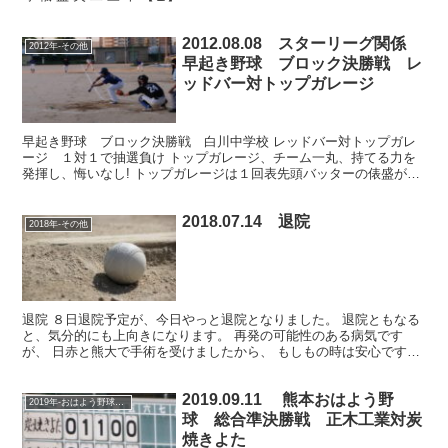
2012.08.08 スターリーグ関係
2012年-その他
早起き野球 ブロック決勝戦 レ
ッドバー対トップガレージ
早起き野球 ブロック決勝戦 白川中学校 レッドバー対トップガレ
ージ １対１で抽選負け トップガレージ、チーム一丸、持てる力を
発揮し、悔いなし! トップガレージは１回表先頭バッターの俵盛が三
塁ゴロ内野安打で出塁。２番の松永祐が送りバントで二進...
2018.07.14 退院
2018年-その他
退院 ８日退院予定が、今日やっと退院となりました。 退院ともなる
と、気分的にも上向きになります。 再発の可能性のある病気です
が、 日赤と熊大で手術を受けましたから、 もしもの時は安心です。
今年は、入院で、早起き野球を あまり、観戦できませ...
2019.09.11 熊本おはよう野
2019年-おはよう野球大会
球 総合準決勝戦 正木工業対炭
焼きよた