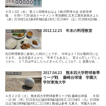
９月１1日（水） 第３１回熊本おはよう軟式野球大会 水前寺球
場 6:00～7:20 総合トーナメント準決勝戦 正木工業対炭焼きよた
（炭）打16安1点1振4球3犠1盗1失0二0三0本0 （正）打19安4点0振1
球1犠0盗0失1二0三0本0...
2012.12.23 年末の料理教室
健康・プライベート
先日料理教室に参加した時のことです。 今年は２７日が最終日にな
ります。 ある生徒さんから 「年末でもあるし、 皆さん忙しいでしょ
うから、 ２７日は中止したらどきゃんでしょうか?」と 提案があり
ました。 しかし、会長はすかさず、 挙手を求める...
2017.04.23 熊本四大学野球春季
2017年-その他
リーグ戦 藤崎台球場 学園大
学対東海大学
４月２２日（土） 熊本四大学野球春季リーグ戦 藤崎台球場 9:50
～11:40 （学）打21安3点1振6球5犠2盗0失3二0三0本0 （九）打29安
11点7振1球9犠3盗4失1二2三0本1 数値は参考 九東大、学園大を終始