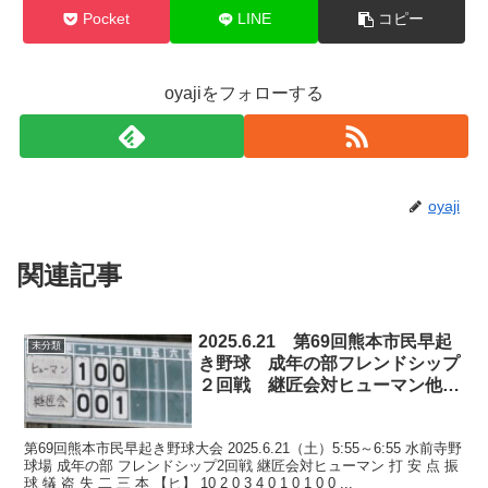
Pocket
LINE
コピー
oyajiをフォローする
oyaji
関連記事
2025.6.21 第69回熊本市民早起
未分類
き野球 成年の部フレンドシップ
２回戦 継匠会対ヒューマン他21
日の結果及び23日の試合
第69回熊本市民早起き野球大会 2025.6.21（土）5:55～6:55 水前寺野
球場 成年の部 フレンドシップ2回戦 継匠会対ヒューマン 打 安 点 振
球 犠 盗 失 二 三 本 【ヒ】 10 2 0 3 4 0 1 0 1 0 0 ...