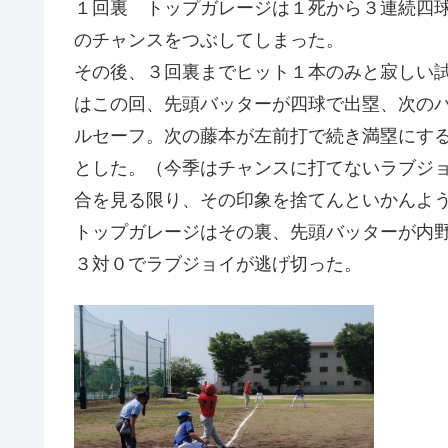
１回裏 トップガレージは１死から３連続四
のチャンスをつぶしてしまった。
その後、３回裏までヒット１本のみと寂しい
はこの回、先頭バッターが四球で出塁、次の
ルセーフ。次の藤本が左前打で続き満塁にす
とした。（今季はチャンスに打てないラブジ
合を見る限り、その印象を捨てんといかんよ
トップガレージはその裏、先頭バッターが内
３対０でラブジョイが逃げ切った。