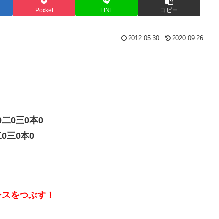
Pocket
LINE
コピー
2012.05.30
2020.09.26
二0三0本0
0三0本0
ンスをつぶす！