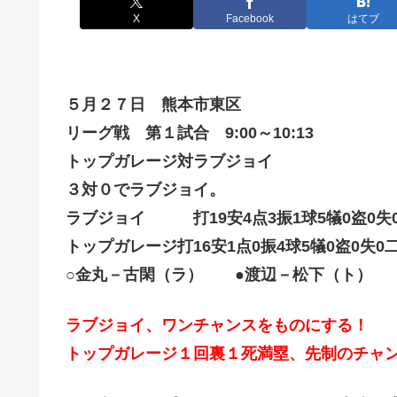
X
Facebook
はてブ
５月２７日 熊本市東区
リーグ戦 第１試合 9:00～10:13
トップガレージ対ラブジョイ
３対０でラブジョイ。
ラブジョイ 打19安4点3振1球5犠0盗0失0
トップガレージ打16安1点0振4球5犠0盗0失0二
○金丸－古閑（ラ） ●渡辺－松下（ト）
ラブジョイ、ワンチャンスをものにする！
トップガレージ１回裏１死満塁、先制のチャ