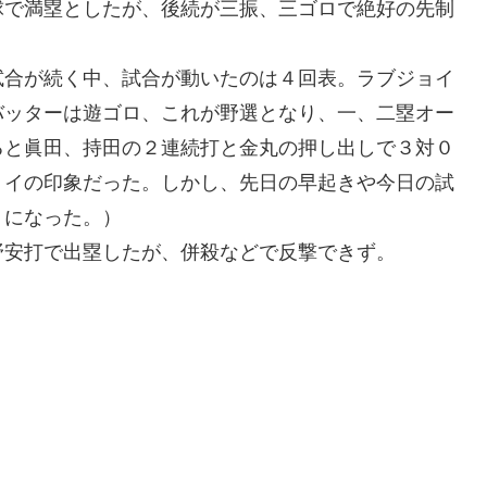
球で満塁としたが、後続が三振、三ゴロで絶好の先制
試合が続く中、試合が動いたのは４回表。ラブジョイ
バッターは遊ゴロ、これが野選となり、一、二塁オー
ると眞田、持田の２連続打と金丸の押し出しで３対０
ョイの印象だった。しかし、先日の早起きや今日の試
うになった。）
野安打で出塁したが、併殺などで反撃できず。