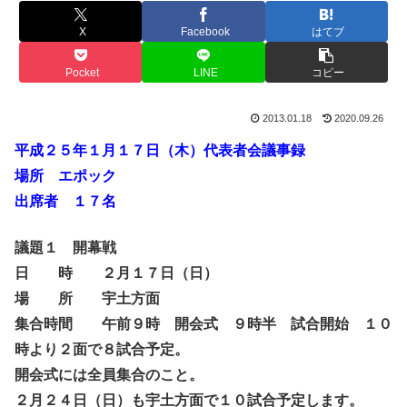
X
Facebook
はてブ
Pocket
LINE
コピー
2013.01.18
2020.09.26
平成２５年１月１７日（木）代表者会議事録
場所 エポック
出席者 １７名
議題１ 開幕戦
日 時 ２月１７日（日）
場 所 宇土方面
集合時間 午前９時 開会式 ９時半 試合開始 １０
時より２面で８試合予定。
開会式には全員集合のこと。
２月２４日（日）も宇土方面で１０試合予定します。