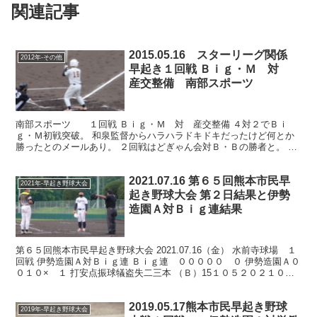
関連記事
2015.05.16 スターリーグ関係
2012年-その他
早起き１回戦 Ｂｉｇ・Ｍ 対
産交整備 南部スポーツ
南部スポーツ １回戦 Ｂｉｇ・Ｍ 対 産交整備 ４対２でＢｉ
ｇ・Ｍ初戦突破。 和泉監督からハラハラドキドキだったけど何とか
勝ったとのメールあり。 ２回戦はどぎゃん会対Ｂ・Ｂの勝者と。 水
前寺 １回戦 炭焼きよた対石坂グルプ ７対１で炭焼...
2021.07.16 第６５回熊本市民早
2021年-早起き野球大会
起き野球大会 第２日結果と伊勢
造園Ａ対Ｂｉｇ連結果
第６５回熊本市民早起き野球大会 2021.07.16（金） 水前寺球場 １
回戦 伊勢造園Ａ対Ｂｉｇ連 Ｂｉｇ連 ０００００ ０ 伊勢造園Ａ０
０１０× １ 打安点振球犠盗失二三本 （Ｂ）15１０５２０２１００
０ （伊）16５１４００１００００...
2019.05.17熊本市民早起き野球
2019年-早起き野球大会