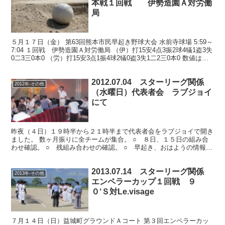
本戦１回戦 伊勢造園Ａ対労働
局
５月１７日（金） 第63回熊本市民早起き野球大会 水前寺球場 5:59～
7:04 １回戦 伊勢造園Ａ対労働局 （伊）打15安4点3振2球4犠1盗3失
0二3三0本0 （労）打15安3点1振4球2犠0盗3失1二2三0本0 数値は参
考 伊勢造園Ａ...
2012.07.04 スターリーグ関係
2012年-その他
（水曜日）代表者会 ラブジョイ
にて
昨夜（４日）１９時半から２１時半まで代表者会をラブジョイで開き
ました。 数ヶ月振りに全チームが集合。 ○ ８日、１５日の組み合
わせ確認。 ○ 残組み合わせの確認。 ○ 早起き、おはようの情報交
換。 ○ 熊本社会人野球懇親会の件。（８日１８時...
2013.07.14 スターリーグ関係
2013年-その他
エンペラーカップ１回戦 ９
０‘Ｓ対Le.visage
７月１４日（日）益城町グラウンドＡコート 第３回エンペラーカッ