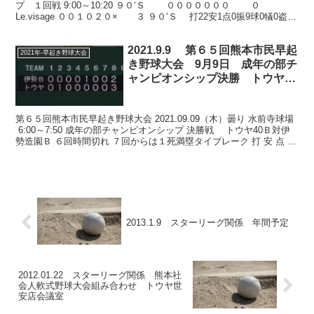
プ １回戦 9:00～10:20 ９０‘Ｓ ０００００００ ０
Le.visage ００１０２０× ３ ９０‘Ｓ 打22安1点0振9球0犠0盗0
失0二0三0本0 Le...
2021.9.9 第６５回熊本市民早起
2021年-早起き野球大会
き野球大会 9月9日 成年の部チ
ャンピオンシップ決勝 トウヤ40
Ｂ対伊勢造園Ｂ
第６５回熊本市民早起き野球大会 2021.09.09（木）曇り 水前寺球場
6:00～7:50 成年の部チャンピオンシップ 決勝戦 トウヤ40Ｂ対伊
勢造園Ｂ ６回時間切れ ７回からは１死満塁タイブレーク 打 安 点 振
球 犠 盗 失 ...
2013.1.9 スターリーグ関係 年間予定
2012.01.22 スターリーグ関係 熊本社
会人軟式野球大会組み合わせ トウヤ世
安店会議室