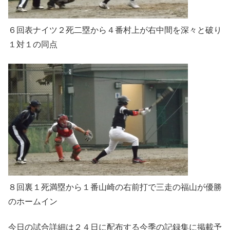
６回表ナイツ２死二塁から４番村上が右中間を深々と破り
１対１の同点
８回裏１死満塁から１番山崎の右前打で三走の福山が優勝
のホームイン
今日の試合詳細は２４日に配布する今季の記録集に掲載予