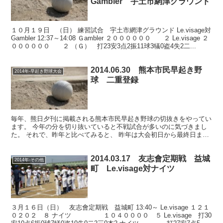
Gambler 宇土市網津グラウンド
１０月１９日 （日） 練習試合 宇土市網津グラウンド Le.visage対
Gambler 12:37～14:08 Ｇambler ２００００００ ２ Le.visage ２
００００００ ２ （Ｇ） 打23安3点2振11球3犠0盗4失2二...
2014.06.30 熊本市民早起き野
2014年-早起き野球大会
球 二重登録
毎年、熊日夕刊に掲載される熊本市民早起き野球の切抜きをやってい
ます。 今年の分を切り抜いていると不戦試合が多いのに気づきまし
た。 それで、昨年と比べてみると、 昨年は大会初日から最終日まで
で、 本戦での不戦試合はわずかに３試合。 敗者戦では...
2014.03.17 友志會定期戦 益城
2014年-その他
町 Le.visage対ナイツ
３月１６日（日） 友志會定期戦 益城町 13:40～ Le.visage １２１
０２０２ ８ ナイツ １０４００００ ５ Le.visage 打30