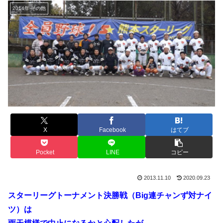
2014年-その他
X
Facebook
はてブ
Pocket
LINE
コピー
2013.11.10
2020.09.23
スターリーグトーナメント決勝戦（Big連チャンず対ナイ
ツ）は