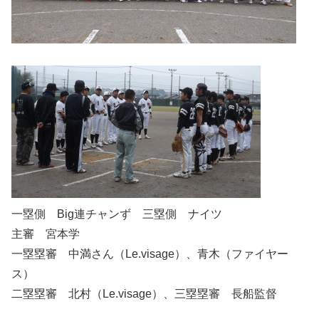
一塁側 Big連チャンず 三塁側 ナイツ
主審 宮本学
一塁塁審 中満さん（Le.visage）、青木（ファイヤー
ス）
二塁塁審 北村（Le.visage）、三塁塁審 長船監督