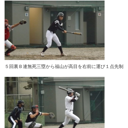
５回裏Ｂ連無死三塁から福山が高目を右前に運び１点先制