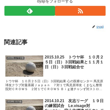
oyajiをフォローする
oyaji
関連記事
2015.10.25 トウヤ杯 １０月２
2015年-トウヤ杯
５日（日）３回戦結果と１１月１
日（日）３回戦組合せ
トウヤ杯 １０月２５日（日）３回戦結果 心の医療センター 馬見原
球友クラブ対曼荼羅Ｊａｐａｎ ７対１で馬見原球友 くまなん整骨
院対ＣＲＯＷＳ ２対１でＣＲＯＷＳ Ｂｉｇ連チャンず対ストロベ
リー ７対３でＢｉｇ連チャンず ＮＵＭＢＥＲⅡ対М ...
2014.10.21 友志リーグ １９日
2014年-その他
の練習試合 Le.visage対