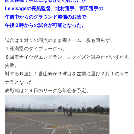
雨天模様で中止になるかと心配したが
Le.visageの長船監督、北村選手、宮田選手の
午前中からのグラウンド整備のお陰で
午後２時からの試合が可能となった。
試合は１対１の同点のまま両チーム一歩も譲らず、
１死満塁のタイブレークへ。
８回表ナイツがエンドラン、スクイズと試みたがいずれも
失敗。
対するＢ連は１番山崎が３球目を左前に運び２対１のサヨ
ナラとなった。
表彰式は２４日のリーグ忘年会を予定。