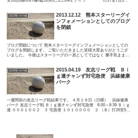
安10点6振0球7犠0盗10失0二2三0本2 ナイツ 打27安7点5振6
球6...
2013.12.12 熊本スターリーグイ
2013年-その他
ンフォメーションとしてのブログ
を閉鎖
ブログ閉鎖について 熊本スターリーグインフォメーションとしての
ブログを閉鎖します。 ご覧いただきました皆様大変ありがとうござ
いました。 今後はスターリーグの一員としてではなく 勝手気ままに
色々な野球を観戦しブログにアップする予定です。 ブロ...
2015.04.19 友志リーグ戦 Ｂｉ
2015年-その他
ｇ連チャンず対宅急便 浜線健康
パーク
一週間前の友志リーグ戦結果です。 ４月１９日（日曜） 浜線健康
パーク 友志リーグ戦 Ｂｉｇ連チャンず対宅急便 8:00～9:39 Ｂｉｇ
連 ０００１００２ ３ 宅急便 １０１００００ ２ （Ｂ）打26安5点
3振5球9犠0盗2失1二2三0本0...