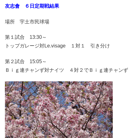
友志會 ６日定期戦結果
場所 宇土市民球場
第１試合 13:30～
トップガレージ対Le.visage １対１ 引き分け
第２試合 15:05～
Ｂｉｇ連チャンず対ナイツ ４対２でＢｉｇ連チャンず