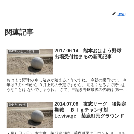
oyaji
関連記事
2017.06.14 熊本おはよう野球
2017年-おはよう野球大会
出場受付始まるの新聞記事
おはよう野球の 申し込みが始まるようですね。 今朝の熊日です。 今
年は７月中旬から ９月上旬の予定ですから、 明るくなるまで待つよ
うなことは ないでしょうね。 さて、早起き野球最後の代表は 第一
信、？エポック？ もう結果は出ていると思います...
2014.07.08 友志リーグ 後期定
2014年-その他
期戦 Ｂｉｇチャンず対
Le.visage 菊鹿町民グラウンド
７月６日（日） 友志會 後期定期戦 菊鹿町民グラウンド Ｂｉｇチ