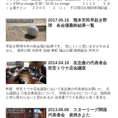
ャンず対Le.visage 9:38～10:41 Le.visage １１１０ ３ Ｂ
ｉｇ連チャン ２０００ ２ （Ｌ） 打13安2点3振5球2犠1盗1
失0二0...
2017.06.16 熊本市民早起き野
2017年-早起き野球大会
球 各会場最終結果一覧
早起き野球今年の各会場の結果です。 見にくいと思いますがすみま
せん。 成年の部 水前寺 浜線 東町 城山公園 南部総合 坪井川
2014.04.18 友志會の代表者会
2014年-その他
世安トウヤ店会議室
昨夜、世安トウヤ店会議室において友志會の代表者会を開いた。 主
な議題は ◎友志會規定について。 内容そのものについては、他団体
と何ら変わらないと思われるが 会長案プラス全員から色々意見を出
してもらい、それを集約する形になる。 一番大事な事は...
2013.06.06 スターリーグ関係
2013年-その他
代表者会 炭焼きよた