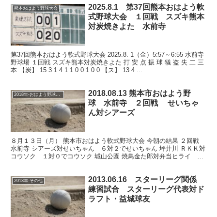
2025.8.1 第37回熊本おはよう軟
熊本おはよう野球大会
式野球大会 １回戦 スズキ熊本
対炭焼きよた 水前寺
第37回熊本おはよう軟式野球大会 2025.8. 1（金）5:57～6:55 水前寺
野球場 １回戦 スズキ熊本対炭焼きよた 打 安 点 振 球 犠 盗 失 二 三
本 【炭】 15 3 1 4 1 1 0 0 1 0 0 【ス】 13 4 ...
2018.08.13 熊本市おはよう野
2018年-おはよう野球大会
球 水前寺 ２回戦 せいちゃ
ん対シアーズ
８月１３日（月） 熊本市おはよう軟式野球大会 今朝の結果 ２回戦
水前寺 シアーズ対せいちゃん ６対２でせいちゃん 坪井川 ＲＫＫ対
コウソク １対０でコウソク 城山公園 焼鳥金た郎対弁当ヒライ 焼
鳥金た郎不戦勝 新地 ネッツ中九対マツダ １...
2013.06.16 スターリーグ関係
2013年-その他
練習試合 スターリーグ代表対ド
ラフト・益城球友