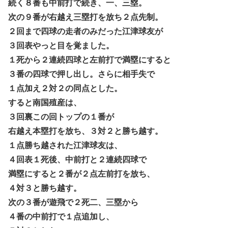
続く８番も中前打で続き、一、三塁。
次の９番が右越え三塁打を放ち２点先制。
２回まで四球の走者のみだった江津球友が
３回表やっと目を覚ました。
１死から２連続四球と左前打で満塁にすると
３番の四球で押し出し。さらに相手失で
１点加え２対２の同点とした。
すると南国殖産は、
３回裏この回トップの１番が
右越え本塁打を放ち、３対２と勝ち越す。
１点勝ち越された江津球友は、
４回表１死後、中前打と２連続四球で
満塁にすると２番が２点左前打を放ち、
４対３と勝ち越す。
次の３番が遊飛で２死二、三塁から
４番の中前打で１点追加し、