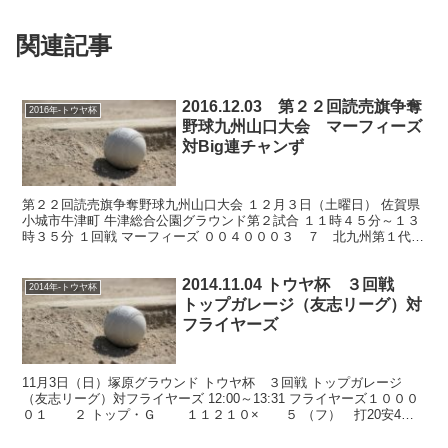
関連記事
2016.12.03 第２２回読売旗争奪
2016年-トウヤ杯
野球九州山口大会 マーフィーズ
対Big連チャンず
第２２回読売旗争奪野球九州山口大会 １２月３日（土曜日） 佐賀県
小城市牛津町 牛津総合公園グラウンド第２試合 １１時４５分～１３
時３５分 １回戦 マーフィーズ ００４０００３ ７ 北九州第１代表
Big連チャンず ０００００００ ０ 熊本第...
2014.11.04 トウヤ杯 ３回戦
2014年-トウヤ杯
トップガレージ（友志リーグ）対
フライヤーズ
11月3日（日）塚原グラウンド トウヤ杯 ３回戦 トップガレージ
（友志リーグ）対フライヤーズ 12:00～13:31 フライヤーズ１０００
０１ ２ トップ・Ｇ １１２１０× ５ （フ） 打20安4点2
振6球10犠0盗0失1二2三0本...