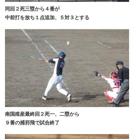
同回２死三塁から４番が
中前打を放ち１点追加、５対３とする
南国殖産最終回２死一、二塁から
９番の捕邪飛で試合終了