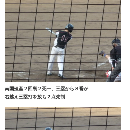
南国殖産２回裏２死一、三塁から８番が
右越え三塁打を放ち２点先制