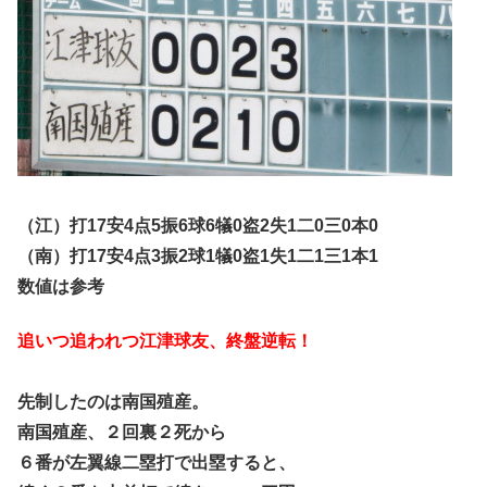
（江）打17安4点5振6球6犠0盗2失1二0三0本0
（南）打17安4点3振2球1犠0盗1失1二1三1本1
数値は参考
追いつ追われつ江津球友、終盤逆転！
先制したのは南国殖産。
南国殖産、２回裏２死から
６番が左翼線二塁打で出塁すると、