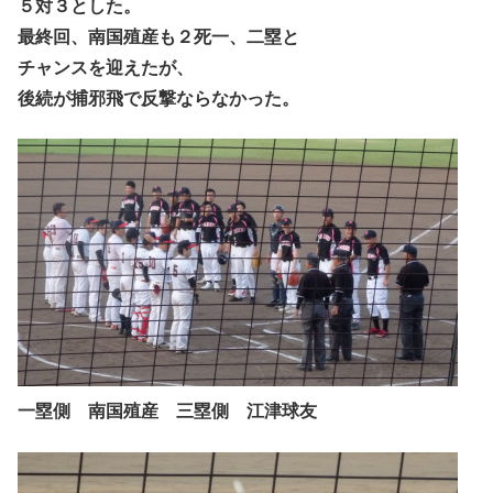
５対３とした。
最終回、南国殖産も２死一、二塁と
チャンスを迎えたが、
後続が捕邪飛で反撃ならなかった。
一塁側 南国殖産 三塁側 江津球友