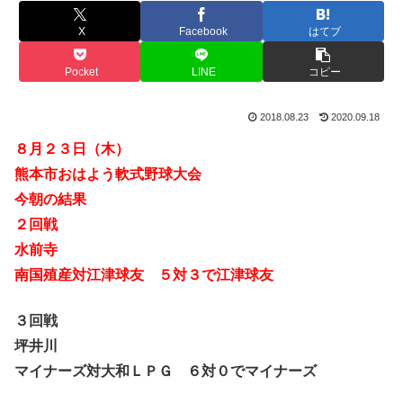
X
Facebook
はてブ
Pocket
LINE
コピー
2018.08.23
2020.09.18
８月２３日（木）
熊本市おはよう軟式野球大会
今朝の結果
２回戦
水前寺
南国殖産対江津球友 ５対３で江津球友
３回戦
坪井川
マイナーズ対大和ＬＰＧ ６対０でマイナーズ