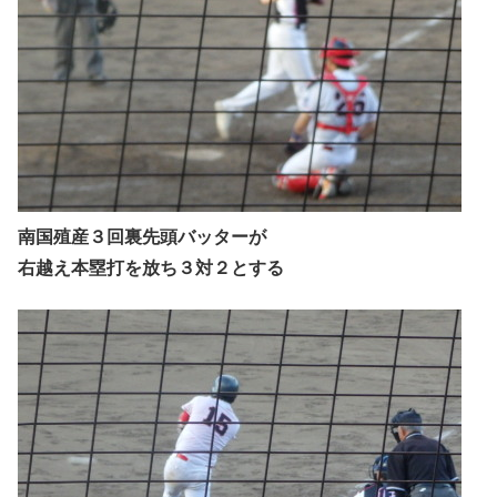
南国殖産３回裏先頭バッターが
右越え本塁打を放ち３対２とする