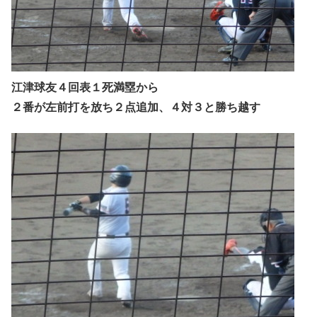
江津球友４回表１死満塁から
２番が左前打を放ち２点追加、４対３と勝ち越す