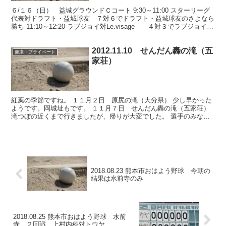
６/１６（日） 益城グラウンドＣコート 9:30～11:00 スターリーグ
代表対ドラフト・益城球友 ７対６でドラフト・益城球友のさよなら
勝ち 11:10～12:20 ラブジョイ対Le.visage ４対３でラブジョイの
勝ち 12:30～1...
2012.11.10 せんだん轟の滝（五
健康・プライベート
家荘）
紅葉の季節ですね。 １１月２日 原尻の滝（大分県） 少し早かった
ようです。岡城址もです。 １１月７日 せんだん轟の滝（五家荘）
滝つぼの近くまで行きましたが、帰りが大変でした。 選手のみなさ
ん、往復を走れば足腰の鍛錬になりますね。 最近、普...
2018.08.23 熊本市おはよう野球 今朝の
結果は水前寺のみ
2018.08.25 熊本市おはよう野球 水前
寺 ２回戦 上村内科対トウヤ