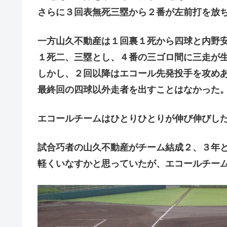
さらに３回表無死三塁から２番が左前打を放
一方山久不動産は１回裏１死から四球と内野
１死二、三塁とし、４番の三ゴロ間に三走が
しかし、２回以降はエコール先発投手を攻め
最終回の四球以外走者を出すことはなかった
エコールチームはひとりひとりが伸び伸びし
試合巧者の山久不動産がチーム結成２、３年
軽くいなすかと思っていたが、エコールチー