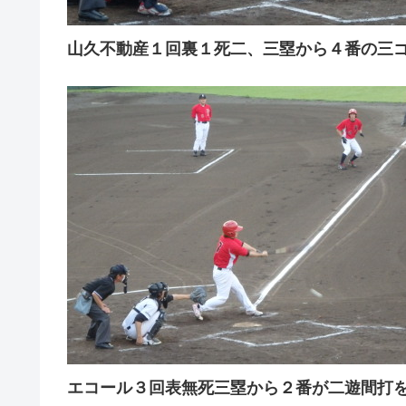
山久不動産１回裏１死二、三塁から４番の三
エコール３回表無死三塁から２番が二遊間打