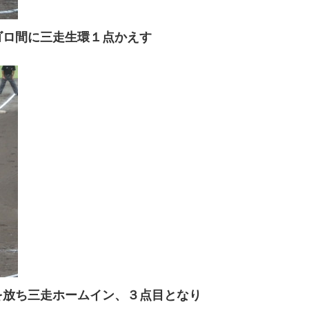
ゴロ間に三走生環１点かえす
を放ち三走ホームイン、３点目となり