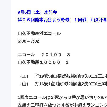
9月6日（土）水前寺
第２６回熊本おはよう野球 １回戦 山久不
山久不動産対エコール
6:00～7:02
エコール ２０１００ ３
山久不動産１００００ １
（エ） 打19安5点3振2球2犠0盗0失0二1三1
（山） 打16安1点1振1球2犠0盗2失0二0三0
1回表エコールは２死から３番が思い切りのい
左超え二塁打を放つと４番が中超えランニン