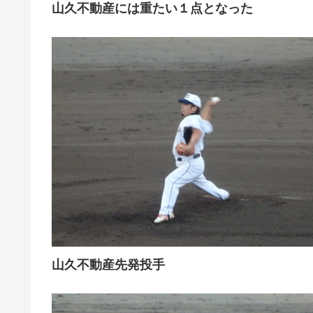
山久不動産には重たい１点となった
山久不動産先発投手