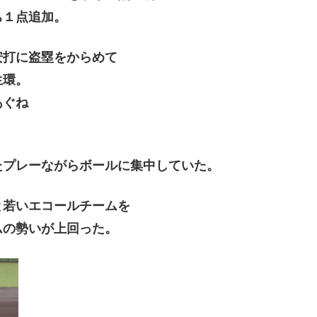
ち１点追加。
安打に盗塁をからめて
生環。
あぐね
。
たプレーながらボールに集中していた。
と若いエコールチームを
ムの勢いが上回った。