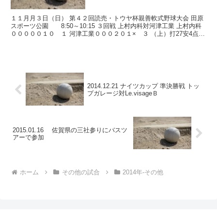
１１月月３日（日） 第４２回読売・トウヤ杯親善軟式野球大会 田原
スポーツ公園 8:50～10:15 ３回戦 上村内科対河津工業 上村内科
０００００１０ １ 河津工業０００２０１× ３ （上）打27安4点1
振8球2犠0盗1失2二0三0本1 ...
2014.12.21 ナイツカップ 準決勝戦 トッ
プガレージ対Le.visageＢ
2015.01.16 佐賀県の三社参りにバスツ
アーで参加
ホーム
その他の試合
2014年-その他