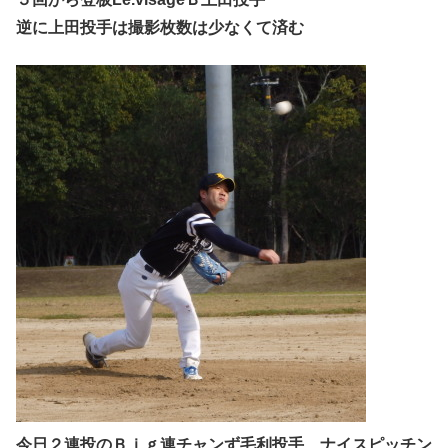
逆に上田投手は撮影枚数は少なくて済む
今日２連投のＢｉｇ連チャンず毛利投手 ナイスピッチン