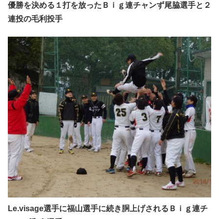
優勝を決める１打を放ったＢｉｇ連チャンず尾脇選手と２
連投の毛利投手
Le.visage選手に福山選手に続き胴上げされるＢｉｇ連チ