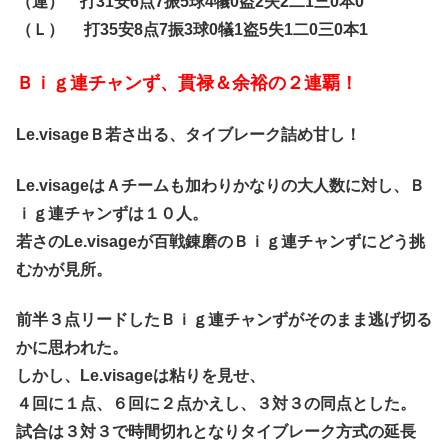
（連） 打31安6点7振5球4犠0盗2失2二1三0本0
（Ｌ） 打35安8点7振3球0犠1盗5失1二0三0本1
Ｂｉｇ連チャンず、貫禄＆余裕の２連覇！
Le.visageＢ若さ出る、タイブレーク詰め甘し！
Le.visageはＡチームも加わりかなりの大人数に対し、Ｂ
ｉｇ連チャンずは１０人。
若さのLe.visageが百戦錬磨のＢｉｇ連チャンずにどう挑
むかが見所。
前半３点リードしたＢｉｇ連チャンずがそのまま逃げ切る
かに思われた。
しかし、Le.visageは粘りを見せ、
４回に１点、６回に２点かえし、３対３の同点とした。
試合は３対３で時間切れとなりタイブレーク方式の延長