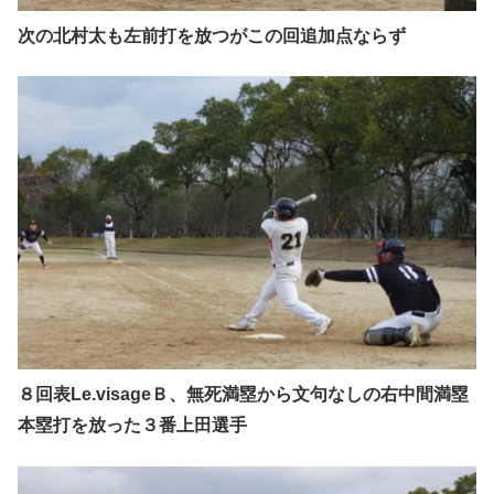
次の北村太も左前打を放つがこの回追加点ならず
８回表Le.visageＢ、無死満塁から文句なしの右中間満塁
本塁打を放った３番上田選手