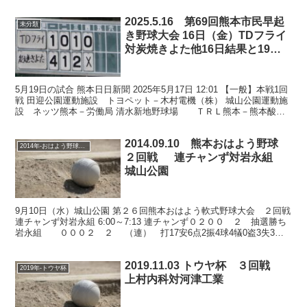
対九州財務局 ５対０で奥羽興産 東町 学校...
2025.5.16 第69回熊本市民早起
未分類
き野球大会 16日（金）TDフライ
対炭焼きよた他16日結果と19日
予定
5月19日の試合 熊本日日新聞 2025年5月17日 12:01 【一般】本戦1回
戦 田迎公園運動施設 トヨペット－木村電機（株） 城山公園運動施
設 ネッツ熊本－労働局 清水新地野球場 ＴＲＬ熊本－熊本酸素
（株） 敗者戦1回戦 水前寺野球...
2014.09.10 熊本おはよう野球
2014年-おはよう野球大会
２回戦 連チャンず対岩永組
城山公園
9月10日（水）城山公園 第２６回熊本おはよう軟式野球大会 ２回戦
連チャンず対岩永組 6:00～7:13 連チャンず０２００ ２ 抽選勝ち
岩永組 ０００２ ２ （連） 打17安6点2振4球4犠0盗3失3二0
三0本0 （岩） 打16安...
2019.11.03 トウヤ杯 ３回戦
2019年-トウヤ杯
上村内科対河津工業