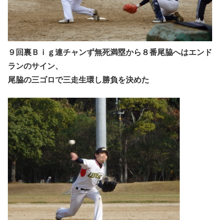
９回裏Ｂｉｇ連チャンず無死満塁から８番尾脇へはエンド
ランのサイン、
尾脇の三ゴロで三走生環し勝負を決めた