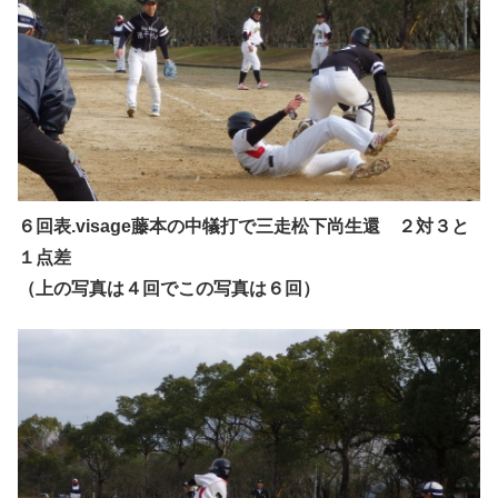
６回表.visage藤本の中犠打で三走松下尚生還 ２対３と
１点差
（上の写真は４回でこの写真は６回）