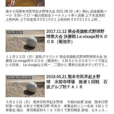
村内科 浜線健康パーク
第６５回熊本市民早起き野球大会 2021.09.16（木）晴れ 浜線健康パ
ーク 5:55～7:17 一般の部総合トーナメント準々決勝 上下水道局対
上村内科 上下水道局 0 0 0 1 0 0 1 上村内科 0 0 0 0 1 0 1 上村...
2017.11.12 県会長旗軟式野球野
2017年-その他
球県大会 決勝戦 Le.visage対ＫＯ
ＯＢ（菊池市）
１１月１２日（日）嘉島グラウンド 県会長旗軟式野球野球県大会 決
勝戦 Le.visage対ＫＯＯＢ（菊池市） １対０とＫＯＯＢリードで迎え
た４回表、 Le.visageは２死一、二塁から 重村の右前ポテン打で２対
１と逆転。 するとＫＯＯＢは...
2018.05.21 熊本市民早起き野
2018年-早起き野球大会
球 水前寺球場 敗者１回戦 石
坂グルプ対ＦＡＩＲ
５月２１日（月） 熊本市民早起き野球 今朝の結果 浜線 熊本日野
対第一信金 ４対２で熊本日野 坪井川 寿量会対ソニー生命 ３対１で
寿量会 城山 奥羽興産対ＫＩＳ ５対１で奥羽興産 新地 セキュＡＺ