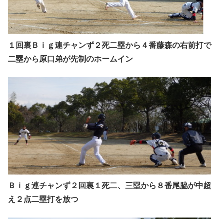
１回裏Ｂｉｇ連チャンず２死二塁から４番藤森の右前打で
二塁から原口弟が先制のホームイン
Ｂｉｇ連チャンず２回裏１死二、三塁から８番尾脇が中超
え２点二塁打を放つ