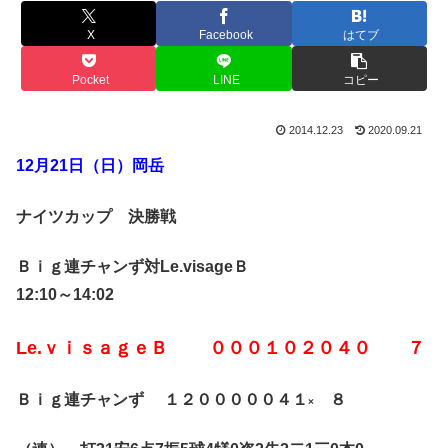
X
Facebook
はてブ
Pocket
LINE
コピー
2014.12.23
2020.09.21
12月21日（日）岡岳
ナイツカップ 決勝戦
Ｂｉｇ連チャンず対Le.visageＢ
12:10～14:02
Le.ｖｉｓａｇｅＢ ０００１０２０４０ ７
Ｂｉｇ連チャンず １２０００００４１
８
×