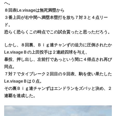
へ。
８回表Le.visageは無死満塁から
３番上田が右中間へ満塁本塁打を放ち７対３と４点リー
ド。
恐らく恐らくこの時点でこの試合貰ったと思っただろう。
しかし、８回裏、Ｂｉｇ連チャンずの迫力に圧倒されたか
Le.visageＢの上田投手は２連続四球を与え、
暴投、押し出し、左前打であっという間に４得点され再び
同点。
７対７でタイブレーク２回目の９回表、駒を使い果たした
Le.visageＢは０点。
その裏Ｂｉｇ連チャンずはエンドランをズバッと決め、２
連覇を達成した。