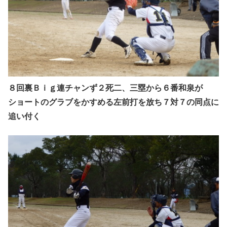
８回裏Ｂｉｇ連チャンず２死二、三塁から６番和泉が
ショートのグラブをかすめる左前打を放ち７対７の同点に
追い付く