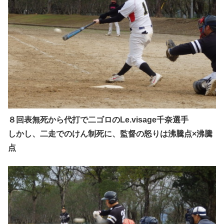
８回表無死から代打で二ゴロのLe.visage千奈選手
しかし、二走でのけん制死に、監督の怒りは沸騰点×沸騰
点