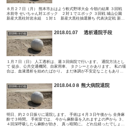
８月２７日（月） 熊本市おはよう軟式野球大会 今朝の結果 ３回戦
水前寺 せいちゃん対エポック ２対１でエポック ３回戦 城山公園
新産大黒柱対岩永組 １対１ 新産大黒柱抽選勝ち 代表決定戦 新地
体育堂Ｂ対ＴＲＬ熊本 ４対１でＴＲＬ熊本 ...
2018.01.07 透析通院手段
2018年-その他
１月７日（日） 人工透析は、週３回病院で行います。 通院方法とし
て 徒歩、公共交通機関、自家用車、 タクシーとかあります。 私の場
合は、血液透析を始めたばかり。 まだ体調が不安定なこともあり、
病院のサービスの一環である タクシー送迎を利用...
2018.04.0８ 熊大病院退院
2018年-その他
明日、約２０日振りに退院します。 手術は４月３日午後から 全身麻
酔で３時間。 手術室では、 今から麻酔薬を入れますよの声から ３、
４回深呼吸したら麻酔が効き、 真っ暗闇に。 どれ位経ったでしょう
か、終わるまでに ３時間は経過していたと思いま...