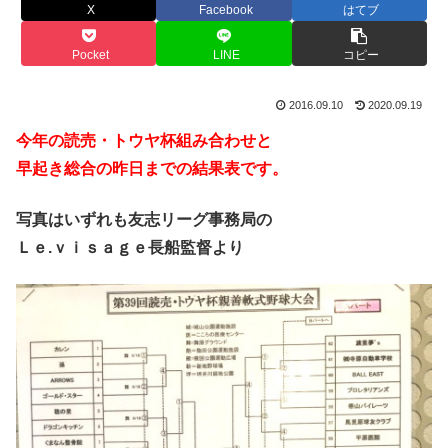
X
Facebook
はてブ
Pocket
LINE
コピー
2016.09.10
2020.09.19
今年の読売・トウヤ杯組み合わせと
早起き総合の昨日までの結果表です。
写真はいずれも友志リーグ事務局の
Ｌｅ.ｖｉｓａｇｅ長船監督より