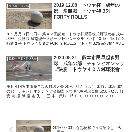
2019.12.08 トウヤ杯 成年の
2019年-トウヤ杯
部 決勝戦 トウヤ40Ｂ対
FORTY ROLLS
１２月月８日（日） 第４２回読売・トウヤ杯親善軟式野球大会 成年
の部 決勝戦 城南総合スポーツセンターグラウンド 13:15～15:17 ２
時間２分 トウヤ４０Ｂ対FORTY ROLLS （Ｆ）打32安6点8振4球8犠
0盗2失0二0三0本1...
2020.08.21 熊本市民早起き野
2020年-早起き野球大会
球 成年の部 チャンピオンシッ
プ決勝 トウヤ４０Ａ対球楽會
第６４回熊本市民早起き野球大会 2020.08.21（金） 水前寺球場 成年
の部 チャンピオンシップ決勝戦 トウヤ40A対球楽會 5:50～6:55 打
安 点 振 球 犠 盗 失 二 三 本 （球） 15 ０ ０ ０ ０ ０ ０ ２ ０ ...
2016.09.09 心筋梗塞で入院治療し、今