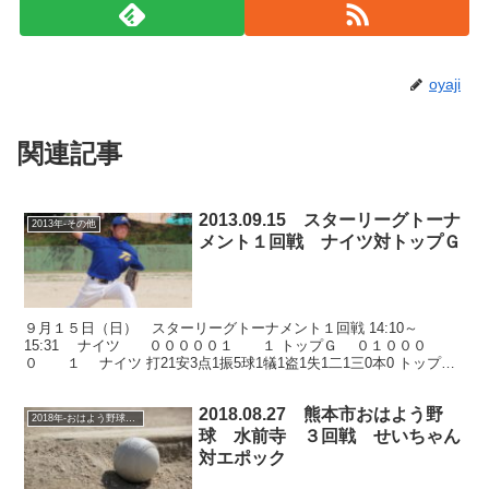
oyaji
関連記事
2013.09.15 スターリーグトーナ
2013年-その他
メント１回戦 ナイツ対トップＧ
９月１５日（日） スターリーグトーナメント１回戦 14:10～
15:31 ナイツ ０００００１ １ トップＧ ０１０００
０ １ ナイツ 打21安3点1振5球1犠1盗1失1二1三0本0 トップＧ
打23安4点1振4球3犠0盗0失1二...
2018.08.27 熊本市おはよう野
2018年-おはよう野球大会
球 水前寺 ３回戦 せいちゃん
対エポック