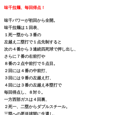
味千拉麺、毎回得点！
味千パワーが初回から全開。
味千拉麺は１回表、
１死一塁から３番の
左越え二塁打で１点先制すると
次の４番から３連続四死球で押し出し、
さらに７番の右前打や
８番の２点中前打で５点目。
２回には４番の中前打、
３回には９番の左越え打、
４回には３番の左越え本塁打で
毎回得点し、８対０。
一方西部ガスは４回裏、
２死一、二塁からダブルスチール。
三塁への悪送球間に生還し、