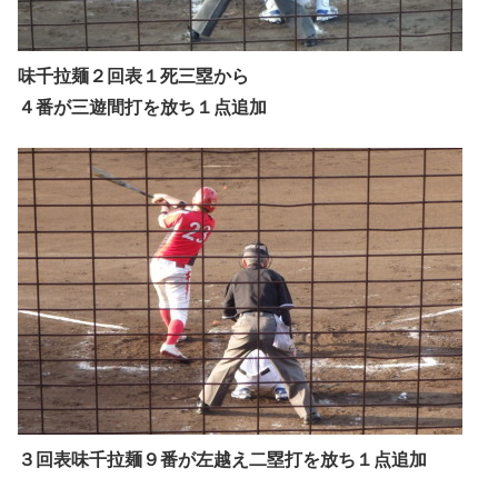
味千拉麺２回表１死三塁から
４番が三遊間打を放ち１点追加
３回表味千拉麺９番が左越え二塁打を放ち１点追加