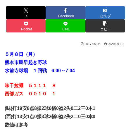
X
Facebook
はてブ
Pocket
LINE
コピー
2017.05.08
2020.09.19
５月８日（月）
熊本市民早起き野球
水前寺球場 １回戦 6:00～7:04
味千拉麺 ５１１１ ８
西部ガス ００１０ １
(味)打19安8点8振2球6犠0盗2失0二2三0本1
(西)打13安1点0振3球2犠0盗2失2二0三0本0
数値は参考