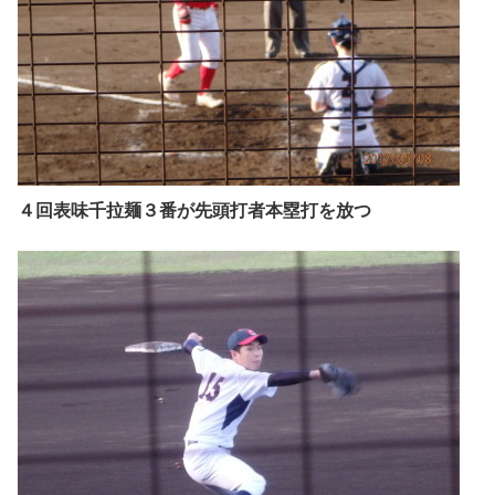
４回表味千拉麺３番が先頭打者本塁打を放つ