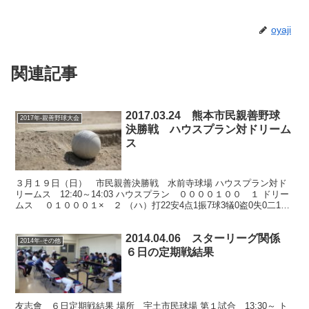
oyaji
関連記事
2017.03.24 熊本市民親善野球
2017年-親善野球大会
決勝戦 ハウスプラン対ドリーム
ス
３月１９日（日） 市民親善決勝戦 水前寺球場 ハウスプラン対ド
リームス 12:40～14:03 ハウスプラン ００００１００ １ ドリー
ムス ０１０００１× ２ （ハ）打22安4点1振7球3犠0盗0失0二1三
0本0 （ド）打20安3点1振...
2014.04.06 スターリーグ関係
2014年-その他
６日の定期戦結果
友志會 ６日定期戦結果 場所 宇土市民球場 第１試合 13:30～ ト