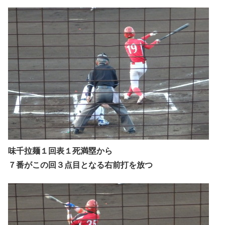
味千拉麺１回表１死満塁から
７番がこの回３点目となる右前打を放つ