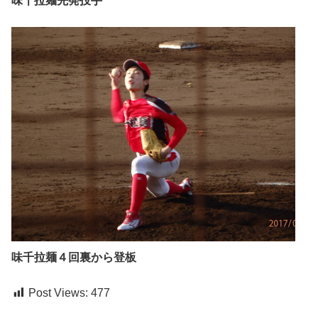
味千拉麺先発投手
味千拉麺４回裏から登板
Post Views:
477