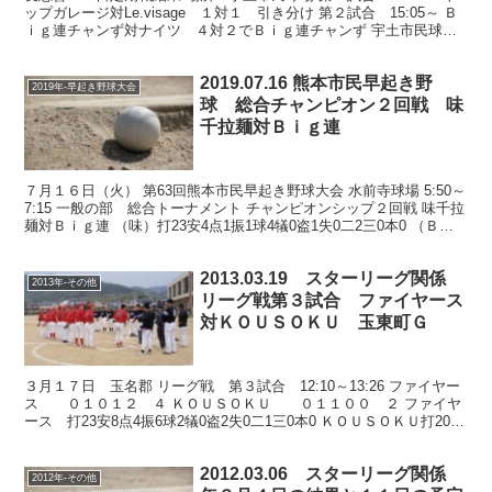
ップガレージ対Le.visage １対１ 引き分け 第２試合 15:05～ Ｂ
ｉｇ連チャンず対ナイツ ４対２でＢｉｇ連チャンず 宇土市民球
場 バックネット裏の桜は満開中 ...
2019.07.16 熊本市民早起き野
2019年-早起き野球大会
球 総合チャンピオン２回戦 味
千拉麺対Ｂｉｇ連
７月１６日（火） 第63回熊本市民早起き野球大会 水前寺球場 5:50～
7:15 一般の部 総合トーナメント チャンピオンシップ２回戦 味千拉
麺対Ｂｉｇ連 （味）打23安4点1振1球4犠0盗1失0二2三0本0 （Ｂ）
打19安2点0振8球2犠...
2013.03.19 スターリーグ関係
2013年-その他
リーグ戦第３試合 ファイヤース
対ＫＯＵＳＯＫＵ 玉東町Ｇ
３月１７日 玉名郡 リーグ戦 第３試合 12:10～13:26 ファイヤー
ス ０１０１２ ４ ＫＯＵＳＯＫＵ ０１１００ ２ ファイヤ
ース 打23安8点4振6球2犠0盗2失0二1三0本0 ＫＯＵＳＯＫＵ打20安
7点2振3球0犠2盗3失0...
2012.03.06 スターリーグ関係
2012年-その他