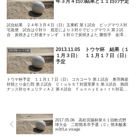
年３月４日の結果と１１日の予定
試合結果 ２４年３月４日（日）玉東町 第１試合 ビッグマウス対
宅急便 試合は０対０ 規定により３対０でビッグマウス 第２試
合 炭焼きよた対連チャンず １対０で炭焼きよた 勝投手 金澤
（き） 負投手 毛利（連） 試合結果については、熊本スター...
2013.11.05 トウヤ杯 結果（１
2013年-トウヤ杯
１月３日） １１月１７日（日）
予定
トウヤ杯予定 １１月１７日（日） コカコーラ 第１試合 奥羽興産
対焼とり金た郎 第２試合 ＣｌｕｂＳＴ対渡里夢Ｓ 第３試合 飽田
ナッス対セキュリティＡＺ 第４試合 ＦｕｎｎｙＥａｒｔｈ対花陵
スーパースター こころの医療センター 第１試合 Ｂ...
2017.05.06 高松宮賜杯第６１回軟式野
球大会 二部熊本市予選（Ｃ）熊本酸素
㈱対Le.visage