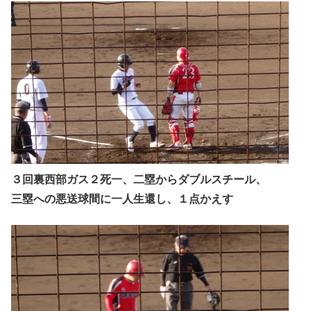
３回裏西部ガス２死一、二塁からダブルスチール、
三塁への悪送球間に一人生還し、１点かえす