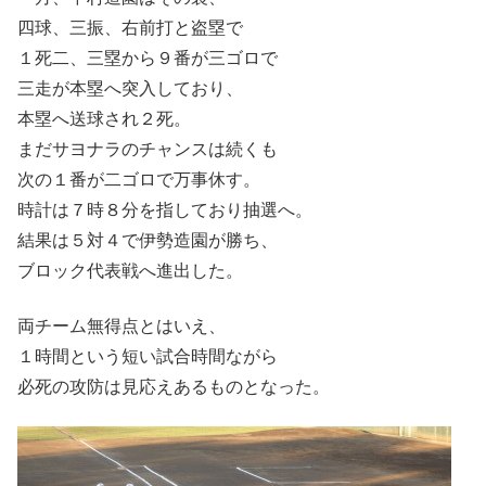
四球、三振、右前打と盗塁で
１死二、三塁から９番が三ゴロで
三走が本塁へ突入しており、
本塁へ送球され２死。
まだサヨナラのチャンスは続くも
次の１番が二ゴロで万事休す。
時計は７時８分を指しており抽選へ。
結果は５対４で伊勢造園が勝ち、
ブロック代表戦へ進出した。
両チーム無得点とはいえ、
１時間という短い試合時間ながら
必死の攻防は見応えあるものとなった。