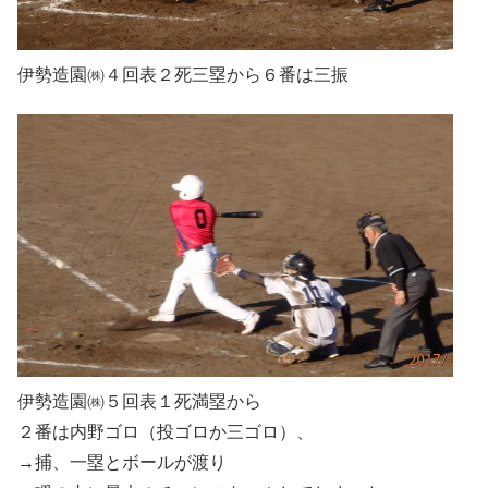
伊勢造園㈱４回表２死三塁から６番は三振
伊勢造園㈱５回表１死満塁から
２番は内野ゴロ（投ゴロか三ゴロ）、
→捕、一塁とボールが渡り