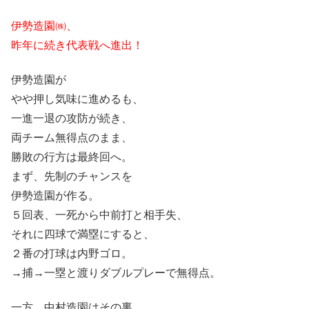
伊勢造園㈱、
昨年に続き代表戦へ進出！
伊勢造園が
やや押し気味に進めるも、
一進一退の攻防が続き、
両チーム無得点のまま、
勝敗の行方は最終回へ。
まず、先制のチャンスを
伊勢造園が作る。
５回表、一死から中前打と相手失、
それに四球で満塁にすると、
２番の打球は内野ゴロ。
→捕→一塁と渡りダブルプレーで無得点。
一方、中村造園はその裏、