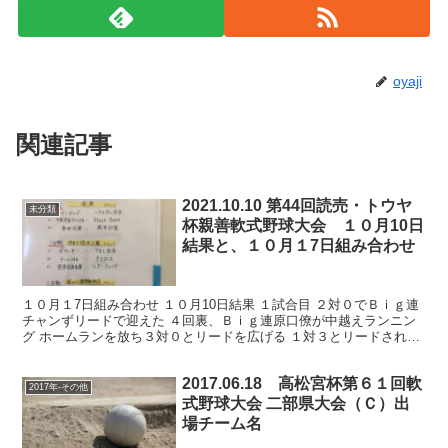
oyaji
関連記事
2021.10.10 第44回読売・トウヤ
未分類
杯親善軟式野球大会 １０月10日
結果と、１０月１7日組み合わせ
１０月１7日組み合わせ １０月10日結果 １試合目 ２対０でＢｉｇ連
チャンずリードで迎えた ４回裏、Ｂｉｇ連原口僚が中越えランニン
グ ホームランを放ち３対０とリードを広げる １対３とリードされた
杉上クラブは 最終回、２死一、三塁から ３、４...
2017.06.18 高松宮杯第６１回軟
2017年-その他
式野球大会 二部県大会（Ｃ）出
場チーム名