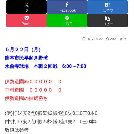
X
Facebook
はてブ
Pocket
LINE
コピー
2017.05.22
2020.10.07
５月２２日（月）
熊本市民早起き野球
水前寺球場 本戦２回戦 6:00～7:08
伊勢造園㈱０００００ ０
中村造園 ０００００ ０
伊勢造園の抽選勝ち
(伊)打14安2点0振5球2犠4盗0失0二0三0本0
(中)打17安2点0振2球2犠0盗1失2二0三0本0
数値は参考