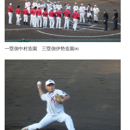
一塁側中村造園 三塁側伊勢造園㈱