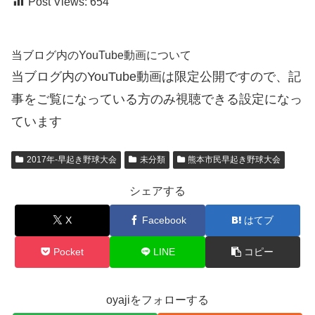
Post Views:
654
当ブログ内のYouTube動画について
当ブログ内のYouTube動画は限定公開ですので、記
事をご覧になっている方のみ視聴できる設定になっ
ています
2017年-早起き野球大会
未分類
熊本市民早起き野球大会
シェアする
X
Facebook
はてブ
Pocket
LINE
コピー
oyajiをフォローする