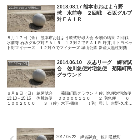
2018.08.17 熊本市おはよう野
2018年-おはよう野球大会
球 水前寺 ２回戦 石坂グルプ
対ＦＡＩＲ
８月１７日（金） 熊本市おはよう軟式野球大会 今朝の結果 ２回戦
水前寺 石坂グルプ対ＦＡＩＲ １３対２でＦＡＩＲ 坪井川 トヨペッ
ト対マイナーズ １２対０でマイナーズ 城山公園 新産大黒柱対熊本
日野 ５対１で新産大黒柱 新地 味千拉麺対ア...
2014.06.10 友志リーグ 練習試
2014年-その他
合 佐川急便対宅急便 菊陽町民
グラウンド
６月８日（日） 練習試合 菊陽町民グラウンド 佐川急便対宅急便
13:10～15:15 佐川急便 ０００００１１０ ２ 宅急便 ０
１００２０００ ３ （佐）木下‐篠崎 （宅）貝川、吉野‐久米
三塁打 柴尾（佐） 二塁打 篠...
2017.05.22 練習試合 佐川急便対