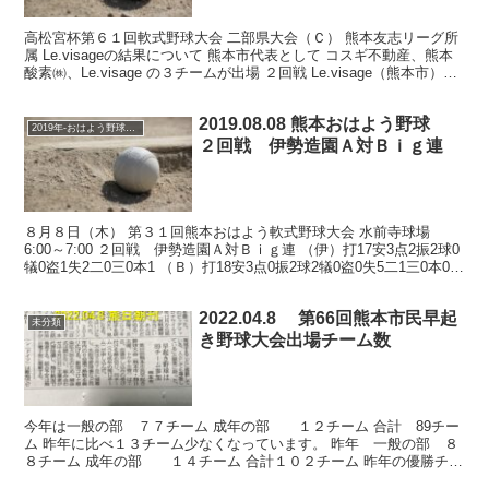
高松宮杯第６１回軟式野球大会 二部県大会（Ｃ） 熊本友志リーグ所
属 Le.visageの結果について 熊本市代表として コスギ不動産、熊本
酸素㈱、Le.visage の３チームが出場 ２回戦 Le.visage（熊本市）対
パイレーツ水俣（...
2019.08.08 熊本おはよう野球
2019年-おはよう野球大会
２回戦 伊勢造園Ａ対Ｂｉｇ連
８月８日（木） 第３１回熊本おはよう軟式野球大会 水前寺球場
6:00～7:00 ２回戦 伊勢造園Ａ対Ｂｉｇ連 （伊）打17安3点2振2球0
犠0盗1失2二0三0本1 （Ｂ）打18安3点0振2球2犠0盗0失5二1三0本0
数値は参考 伊勢造...
2022.04.8 第66回熊本市民早起
未分類
き野球大会出場チーム数
今年は一般の部 ７７チーム 成年の部 １２チーム 合計 89チー
ム 昨年に比べ１３チーム少なくなっています。 昨年 一般の部 ８
８チーム 成年の部 １４チーム 合計１０２チーム 昨年の優勝チー
ム チャンピオンシップ 一般の部 伊勢造園Ａ...