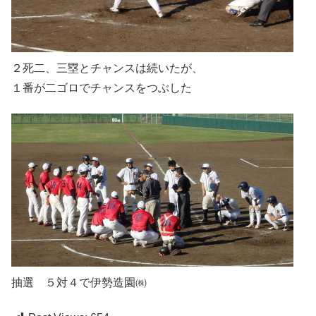
２死二、三塁とチャンスは続いたが、
１番が二ゴロでチャンスをつぶした
抽選 ５対４で伊勢造園㈱