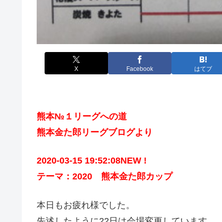
X
Facebook
はてブ
熊本№１リーグへの道
熊本金た郎リーグブログより
2020-03-15 19:52:08NEW !
テーマ：2020 熊本金た郎カップ
本日もお疲れ様でした。
先述したように22日は会場変更しています。