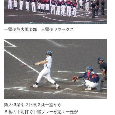
一塁側熊大倶楽部 三塁側ヤマックス
熊大倶楽部２回裏２死一塁から
８番の中前打で中継プレーが悪く一走が