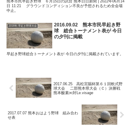
熊本市民早起き野球 ６月15日の試合 熊本日日新聞 | 2022年06月14
日 11:21 グラウンドコンディション不良が予想されるため全会場
中止。
2016.09.02 熊本市民早起き野
2016年-早起き野球大会
球 総合トーナメント表が 今日
の夕刊に掲載
早起き野球総合トーナメント表が 今日の夕刊に掲載されています。
2017.06.25 高松宮賜杯第６１回軟式野
球大会 二部熊本県大会（Ｃ）決勝戦
熊本酸素㈱対Le.visage
2017.07.07 熊本おはよう野球 組み合わ
せ表