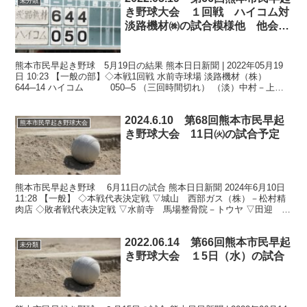
未分類
き野球大会 １回戦 ハイコム対
淡路機材㈱の試合模様他 他会場
の結果及び20日組み合わせ
熊本市民早起き野球 5月19日の結果 熊本日日新聞 | 2022年05月19
日 10:23 【一般の部】◇本戦1回戦 水前寺球場 淡路機材（株）
644─14 ハイコム 050─5 （三回時間切れ） （淡）中村－上村
（ハ）友田－木原 本...
2024.6.10 第68回熊本市民早起
熊本市民早起き野球大会
き野球大会 11日㈫の試合予定
熊本市民早起き野球 6月11日の試合 熊本日日新聞 2024年6月10日
11:28 【一般】 ◇本戦代表決定戦 ▽城山 西部ガス（株）－松村精
肉店 ◇敗者戦代表決定戦 ▽水前寺 馬場整骨院－トウヤ ▽田迎 新
産大黒柱－木村電機 ▽坪井川...
2022.06.14 第66回熊本市民早起
未分類
き野球大会 １5日（水）の試合