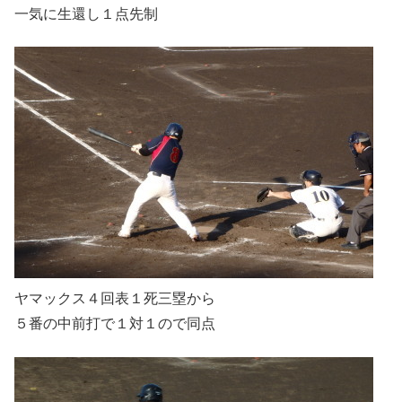
一気に生還し１点先制
ヤマックス４回表１死三塁から
５番の中前打で１対１ので同点