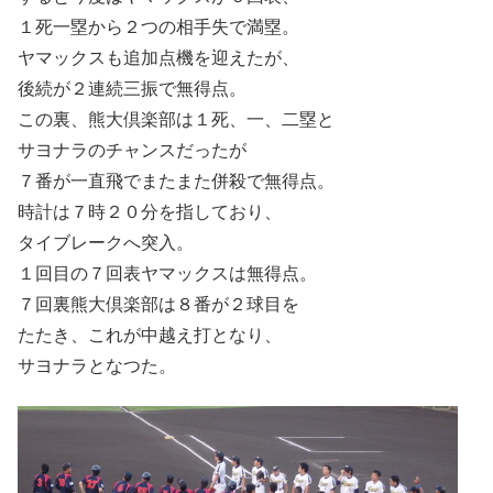
１死一塁から２つの相手失で満塁。
ヤマックスも追加点機を迎えたが、
後続が２連続三振で無得点。
この裏、熊大倶楽部は１死、一、二塁と
サヨナラのチャンスだったが
７番が一直飛でまたまた併殺で無得点。
時計は７時２０分を指しており、
タイブレークへ突入。
１回目の７回表ヤマックスは無得点。
７回裏熊大倶楽部は８番が２球目を
たたき、これが中越え打となり、
サヨナラとなつた。