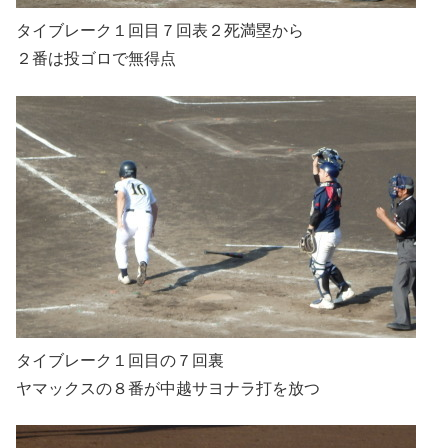
タイブレーク１回目７回表２死満塁から
２番は投ゴロで無得点
タイブレーク１回目の７回裏
ヤマックスの８番が中越サヨナラ打を放つ