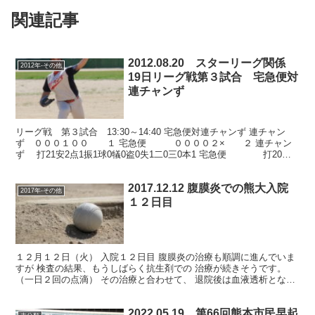
関連記事
2012.08.20 スターリーグ関係
2012年-その他
19日リーグ戦第３試合 宅急便対
連チャンず
リーグ戦 第３試合 13:30～14:40 宅急便対連チャンず 連チャン
ず ０００１００ １ 宅急便 ００００２× ２ 連チャン
ず 打21安2点1振1球0犠0盗0失1二0三0本1 宅急便 打20安4
点2振1球1犠1盗0失0二...
2017.12.12 腹膜炎での熊大入院
2017年-その他
１２日目
１２月１２日（火） 入院１２日目 腹膜炎の治療も順調に進んでいま
すが 検査の結果、もうしばらく抗生剤での 治療が続きそうです。
（一日２回の点滴） その治療と合わせて、 退院後は血液透析となり
ますから、 １週間ほど前から一日置きに 血液透析...
2022.05.19 第66回熊本市民早起