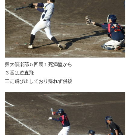
熊大倶楽部５回裏１死満塁から
３番は遊直飛
三走飛び出しており帰れず併殺