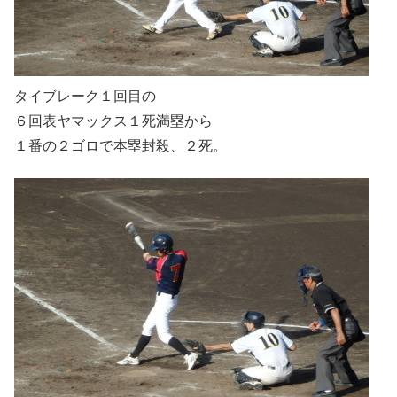
タイブレーク１回目の
６回表ヤマックス１死満塁から
１番の２ゴロで本塁封殺、２死。