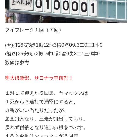
タイブレーク１回（７回）
(ヤ)打26安3点1振12球3犠0盗0失3二0三1本0
(熊)打25安6点2振1球1犠0盗0失3二1三0本0
数値は参考
熊大倶楽部、サヨナラ中前打！
１対１で迎えた５回裏、ヤマックスは
１死から３連打で満塁にすると、
３番がいい当たりだったが、
遊直飛となり、三走が飛出しており、
戻れず併殺となり追加点機をつぶす。
すると今度はヤマックスが６回表、