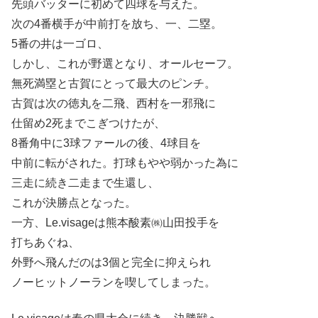
先頭バッターに初めて四球を与えた。
次の4番横手が中前打を放ち、一、二塁。
5番の井は一ゴロ、
しかし、これが野選となり、オールセーフ。
無死満塁と古賀にとって最大のピンチ。
古賀は次の徳丸を二飛、西村を一邪飛に
仕留め2死までこぎつけたが、
8番角中に3球ファールの後、4球目を
中前に転がされた。打球もやや弱かった為に
三走に続き二走まで生還し、
これが決勝点となった。
一方、Le.visageは熊本酸素㈱山田投手を
打ちあぐね、
外野へ飛んだのは3個と完全に抑えられ
ノーヒットノーランを喫してしまった。