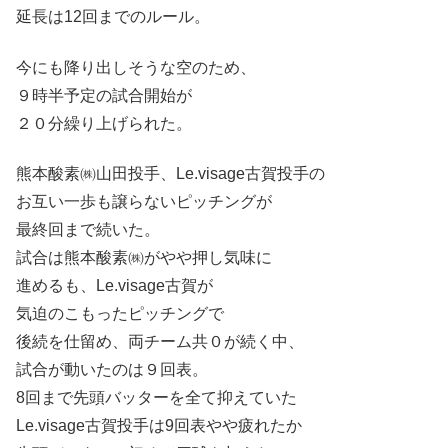
延長は12回までのルール。
今にも降り出しそうな空のため、
９時半予定の試合開始が
２０分繰り上げられた。
熊本酸素㈱山田投手、Le.visage古賀投手の
お互い一歩も譲らないピッチングが
最終回まで続いた。
試合は熊本酸素㈱がやや押し気味に
進めるも、Le.visage古賀が
気迫のこもったピッチングで
後続を仕留め、両チーム共０が続く中、
試合が動いたのは９回表。
8回まで先頭バッターを全て抑えていた
Le.visage古賀投手は9回表やや疲れたか