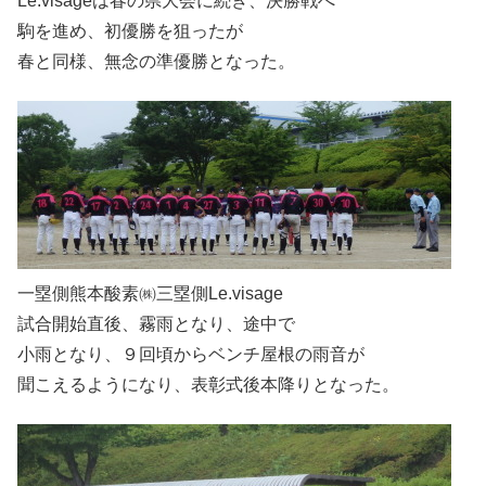
Le.visageは春の県大会に続き、決勝戦へ
駒を進め、初優勝を狙ったが
春と同様、無念の準優勝となった。
一塁側熊本酸素㈱三塁側Le.visage
試合開始直後、霧雨となり、途中で
小雨となり、９回頃からベンチ屋根の雨音が
聞こえるようになり、表彰式後本降りとなった。