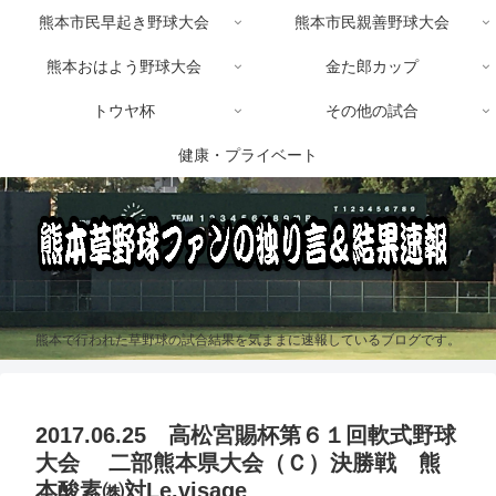
熊本市民早起き野球大会
熊本市民親善野球大会
熊本おはよう野球大会
金た郎カップ
トウヤ杯
その他の試合
健康・プライベート
熊本で行われた草野球の試合結果を気ままに速報しているブログです。
2017.06.25 高松宮賜杯第６１回軟式野球
大会 二部熊本県大会（Ｃ）決勝戦 熊
本酸素㈱対Le.visage