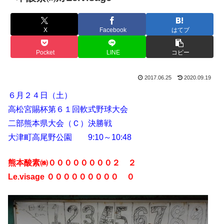
X
Facebook
はてブ
Pocket
LINE
コピー
2017.06.25
2020.09.19
６月２４日（土）
高松宮賜杯第６１回軟式野球大会
二部熊本県大会（Ｃ）決勝戦
大津町高尾野公園 9:10～10:48
熊本酸素㈱００００００００２ ２
Le.visage ０００００００００ ０