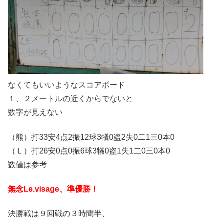
なくてもいいようなスコアボード
１、２メートルの近くからでないと
数字が見えない
（熊）打33安4点2振12球3犠0盗2失0二1三0本0
（Ｌ）打26安0点0振6球3犠0盗1失1二0三0本0
数値は参考
無念Le.visage、準優勝！
決勝戦は９回戦の３時間半、