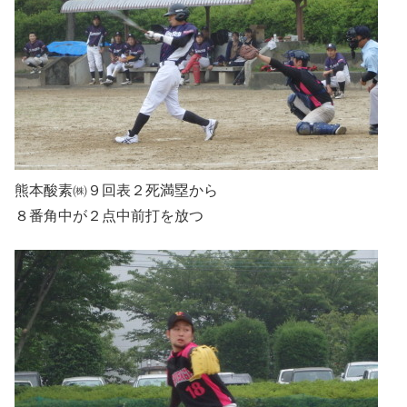
熊本酸素㈱９回表２死満塁から
８番角中が２点中前打を放つ