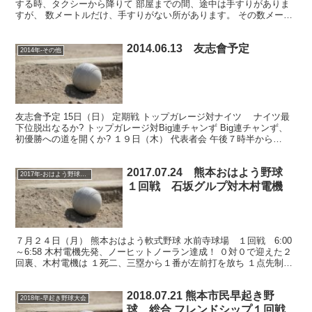
する時、タクシーから降りて 部屋までの間、途中は手すりがありま
すが、 数メートルだけ、手すりがない所があります。 その数メート
ルを右下半身に激痛が走り歩けません。 家内の肩を借...
2014.06.13 友志會予定
2014年-その他
友志會予定 15日（日） 定期戦 トップガレージ対ナイツ ナイツ最
下位脱出なるか? トップガレージ対Big連チャンず Big連チャンず、
初優勝への道を開くか? １９日（木） 代表者会 午後７時半から
Le.visage事務所にて。 新リーグ...
2017.07.24 熊本おはよう野球
2017年-おはよう野球大会
１回戦 石坂グルプ対木村電機
７月２４日（月） 熊本おはよう軟式野球 水前寺球場 １回戦 6:00
～6:58 木村電機先発、ノーヒットノーラン達成！ ０対０で迎えた２
回裏、木村電機は １死二、三塁から１番が左前打を放ち １点先制。
結局この１点が決勝点となった。 一方、石...
2018.07.21 熊本市民早起き野
2018年-早起き野球大会
球 総合 フレンドシップ１回戦