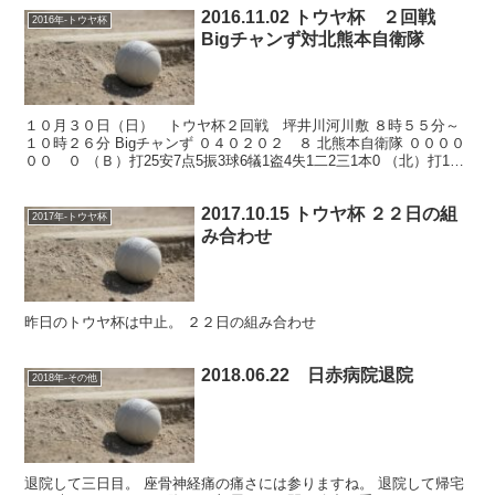
2016.11.02 トウヤ杯 ２回戦
2016年-トウヤ杯
Bigチャンず対北熊本自衛隊
１０月３０日（日） トウヤ杯２回戦 坪井川河川敷 ８時５５分～
１０時２６分 Bigチャンず ０４０２０２ ８ 北熊本自衛隊 ００００
００ ０ （Ｂ）打25安7点5振3球6犠1盗4失1二2三1本0 （北）打19
安0点0振1球0犠0盗0失1二0...
2017.10.15 トウヤ杯 ２２日の組
2017年-トウヤ杯
み合わせ
昨日のトウヤ杯は中止。 ２２日の組み合わせ
2018.06.22 日赤病院退院
2018年-その他
退院して三日目。 座骨神経痛の痛さには参りますね。 退院して帰宅