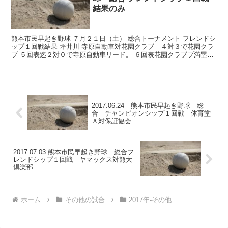
結果のみ
熊本市民早起き野球 ７月２１日（土） 総合トーナメント フレンドシ
ップ１回戦結果 坪井川 寺原自動車対花園クラブ ４対３で花園クラ
ブ ５回表迄２対０で寺原自動車リード。 ６回表花園クラブブ満塁ホ
ームランで ４対２と逆転。 寺原自動車、その裏...
2017.06.24 熊本市民早起き野球 総
合 チャンピオンシップ１回戦 体育堂
Ａ対保証協会
2017.07.03 熊本市民早起き野球 総合フ
レンドシップ１回戦 ヤマックス対熊大
倶楽部
ホーム
その他の試合
2017年-その他