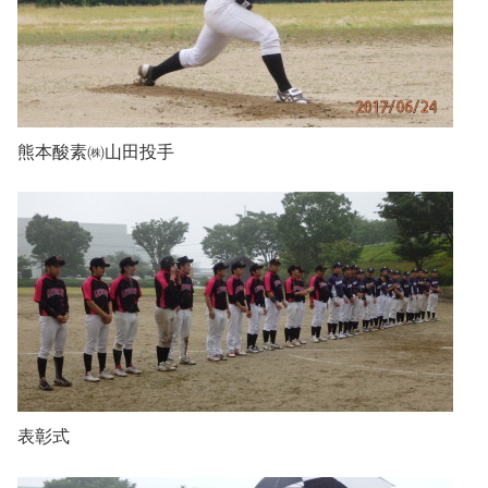
熊本酸素㈱山田投手
表彰式