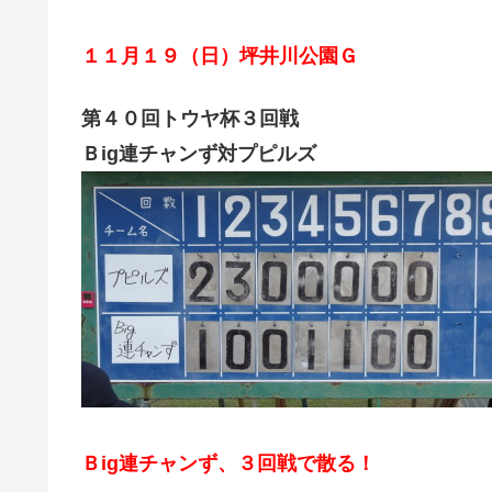
１１月１９（日）坪井川公園Ｇ
第４０回トウヤ杯３回戦
Ｂig連チャンず対プピルズ
Ｂig連チャンず、３回戦で散る！