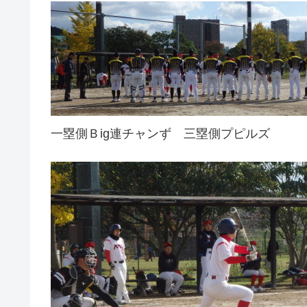
一塁側Ｂig連チャンず 三塁側プピルズ