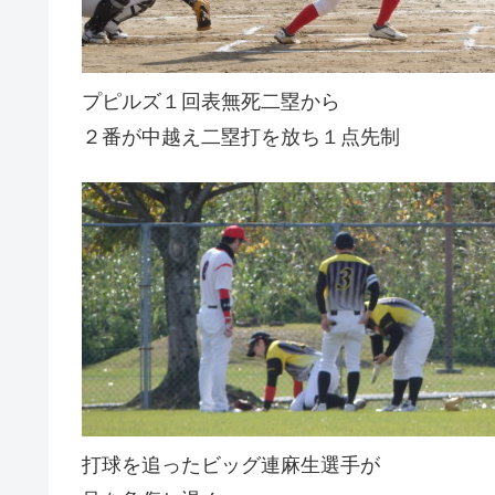
プピルズ１回表無死二塁から
２番が中越え二塁打を放ち１点先制
打球を追ったビッグ連麻生選手が