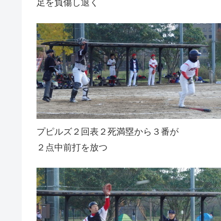
足を負傷し退く
プピルズ２回表２死満塁から３番が
２点中前打を放つ