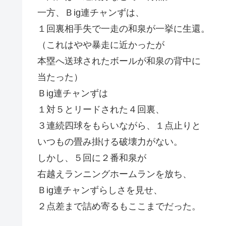
一方、Ｂig連チャンずは、
１回裏相手失で一走の和泉が一挙に生還。
（これはやや暴走に近かったが
本塁へ送球されたボールが和泉の背中に
当たった）
Ｂig連チャンずは
１対５とリードされた４回裏、
３連続四球をもらいながら、１点止りと
いつもの畳み掛ける破壊力がない。
しかし、５回に２番和泉が
右越えランニングホームランを放ち、
Ｂig連チャンずらしさを見せ、
２点差まで詰め寄るもここまでだった。