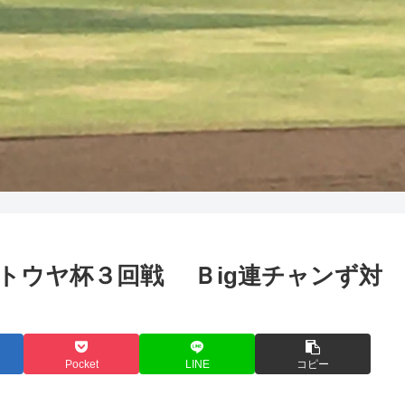
４０回トウヤ杯３回戦 Ｂig連チャンず対
Pocket
LINE
コピー