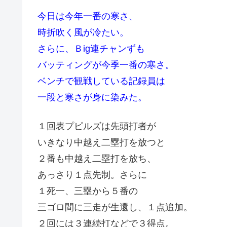
今日は今年一番の寒さ、
時折吹く風が冷たい。
さらに、Ｂig連チャンずも
バッティングが今季一番の寒さ。
ベンチで観戦している記録員は
一段と寒さが身に染みた。
１回表プピルズは先頭打者が
いきなり中越え二塁打を放つと
２番も中越え二塁打を放ち、
あっさり１点先制。さらに
１死一、三塁から５番の
三ゴロ間に三走が生還し、１点追加。
２回には３連続打などで３得点。