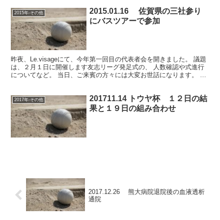
2015.01.16 佐賀県の三社参り
2015年-その他
にバスツアーで参加
昨夜、Le.visageにて、今年第一回目の代表者会を開きました。 議題
は、２月１日に開催します友志リーグ発足式の、 人数確認や式進行
についてなど。 当日、ご来賓の方々には大変お世話になります。 よ
ろしくお願い申し上げます。 その他グラウン...
201711.14 トウヤ杯 １２日の結
2017年-その他
果と１９日の組み合わせ
2017.12.26 熊大病院退院後の血液透析
通院