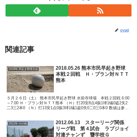
oyaji
関連記事
2018.05.26 熊本市民早起き野球
2018年-早起き野球大会
本戦２回戦 Ｈ・プラン対ＮＴＴ
熊本
５月２６日（土） 熊本市民早起き野球 水前寺球場 本戦２回戦 6:00
～7:00 Ｈ・プラン対ＮＴＴ熊本 （Ｈ）打20安8点4振1球1犠0盗2失2
二3三2本0 （Ｎ）打13安1点0振3球1犠1盗0失0二0三0本0 数値は参考
Ｈ・プラン、長...
2012.06.13 スターリーグ関係
2012年-その他
リーグ戦 第４試合 ラブジョイ
対連チャンず 聾学校Ｇ