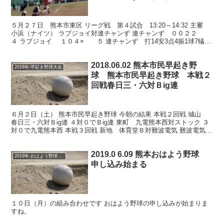
５月２７日 熊本市東区 リーグ戦 第４試合 13:20～14:32 主審
小浜（ナイツ） ラブジョイ対連チャンず 連チャンず ００２２
４ ラブジョイ １０４× ５ 連チャンず 打14安3点4振1球7犠1
盗1失0二1三0本0 ラブジョ...
2018.06.02 熊本市民早起き野
2018年-早起き野球大会
球 熊本市民早起き野球 本戦２
回戦春日三・六対Ｂig連
６月２日（土） 熊本市民早起き野球 今朝の結果 本戦２回戦 城山
春日三・六対Ｂig連 ４対０でＢig連 東町 九電熊本西対ストック ３
対０で九電熊本西 本戦３回戦 新地 体育堂Ｂ対難波電気 難波電気が
不戦勝 敗者戦２回戦 浜線 マツダ対第...
2019.0 6.09 熊本おはよう野球
2019年-おはよう野球大会
申し込み始まる
１０日（月）の組み合わせです おはよう野球の申し込みが始まりま
すね。