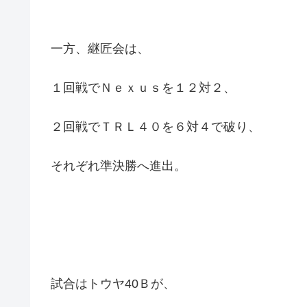
一方、継匠会は、
１回戦でＮｅｘｕｓを１２対２、
２回戦でＴＲＬ４０を６対４で破り、
それぞれ準決勝へ進出。
試合はトウヤ40Ｂが、