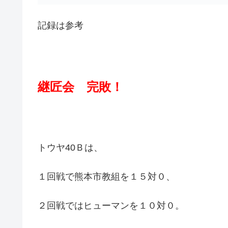
記録は参考
継匠会 完敗！
トウヤ40Ｂは、
１回戦で熊本市教組を１５対０、
２回戦ではヒューマンを１０対０。