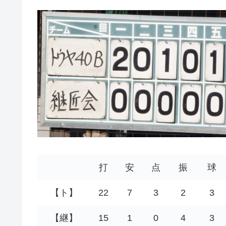
打
安
点
振
球
【ト】
22
7
3
2
3
【継】
15
1
0
4
3