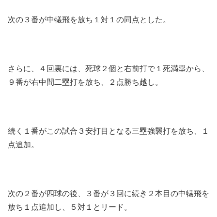
次の３番が中犠飛を放ち１対１の同点とした。
さらに、４回裏には、死球２個と右前打で１死満塁から、
９番が右中間二塁打を放ち、２点勝ち越し。
続く１番がこの試合３安打目となる三塁強襲打を放ち、１
点追加。
次の２番が四球の後、３番が３回に続き２本目の中犠飛を
放ち１点追加し、５対１とリード。