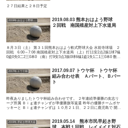
２７日結果と２８日予定
2019.08.03 熊本おはよう野球
2019年-おはよう野球大会
２回戦 南国殖産対上下水道局
８月３日（土） 第３１回熊本おはよう軟式野球大会 水前寺球場 ２
回戦 6:00～7:08 南国殖産対上下水道局 （上）打11安2点2振1球7犠
0盗0失0二2三0本0 （南）打9安3点3振0球6犠1盗1失1二1三0本0 数値
は参考 南国殖産、...
2017.09.07 トウヤ杯 トウヤ杯
2017年-トウヤ杯
組み合わせ表 Ａパート、Ｂパー
ト
昨夜ありましたトウヤ杯組み合わせです。 ２年連続準優勝の友志リ
ーグ所属 Ｂｉｇ連チャンずが準優勝旗等返還 昨年の優勝チームボヤ
ッキーと Ｂｉｇ連チャンずは １０月２１日、２２日に鹿児島で 開催
されます 第２３回読売旗争奪野球九州山口大会に ...
2019.05.14 熊本市民早起き野
2019年-早起き野球大会
球 本戦１回戦 レイメイＦ対石