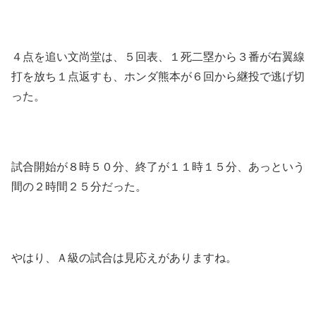
４点を追い文尚堂は、５回表、１死二塁から３番が右翼線
打を放ち１点返すも、ホンダ熊本が６回から継投で逃げ切
った。
試合開始が８時５０分、終了が１１時１５分、あっという
間の２時間２５分だった。
やはり、Ａ級の試合は見応えがありますね。