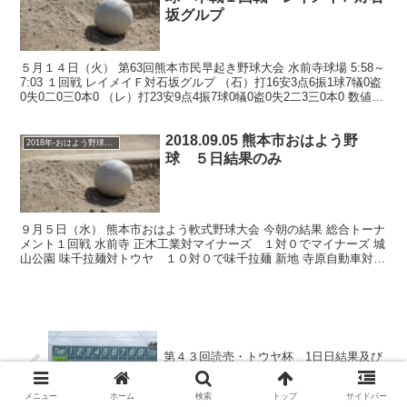
坂グルプ
５月１４日（火） 第63回熊本市民早起き野球大会 水前寺球場 5:58～
7:03 １回戦 レイメイＦ対石坂グルプ （石）打16安3点6振1球7犠0盗
0失0二0三0本0 （レ）打23安9点4振7球0犠0盗0失2二3三0本0 数値は
参考 石坂グ...
2018.09.05 熊本市おはよう野
2018年-おはよう野球大会
球 ５日結果のみ
９月５日（水） 熊本市おはよう軟式野球大会 今朝の結果 総合トーナ
メント１回戦 水前寺 正木工業対マイナーズ １対０でマイナーズ 城
山公園 味千拉麺対トウヤ １０対０で味千拉麺 新地 寺原自動車対Ｔ
ＲＬ熊本 ３対１で寺原自動車 坪井川 居り...
第４３回読売・トウヤ杯 1日日結果及び
上村内科対ハウスプラン熊本
メニュー
ホーム
検索
トップ
サイドバー