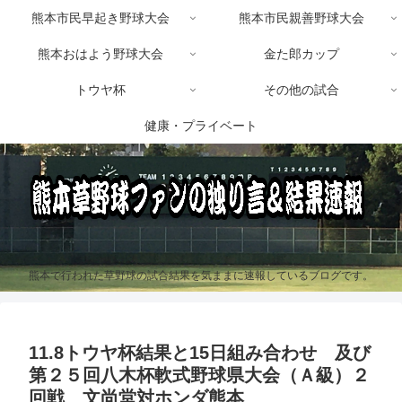
熊本市民早起き野球大会
熊本市民親善野球大会
熊本おはよう野球大会
金た郎カップ
トウヤ杯
その他の試合
健康・プライベート
熊本で行われた草野球の試合結果を気ままに速報しているブログです。
11.8トウヤ杯結果と15日組み合わせ 及び
第２５回八木杯軟式野球県大会（Ａ級）２
回戦 文尚堂対ホンダ熊本