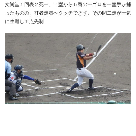
文尚堂１回表２死一、二塁から５番の一ゴロを一塁手が捕
ったものの、打者走者へタッチできず、その間二走が一気
に生還し１点先制