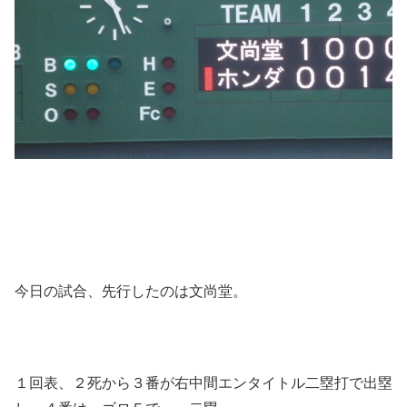
今日の試合、先行したのは文尚堂。
１回表、２死から３番が右中間エンタイトル二塁打で出塁