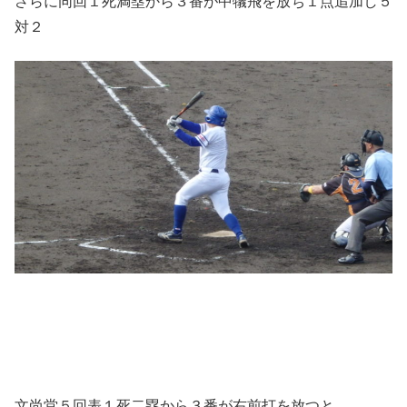
さらに同回１死満塁から３番が中犠飛を放ち１点追加し５
対２
文尚堂５回表１死二塁から３番が右前打を放つと