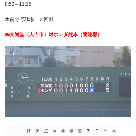
8:50～11:15
水前寺野球場 ２回戦
㈱文尚堂（人吉市）対ホンダ熊本（菊池郡）
打
安
点
振
球
犠
盗
失
二
三
本