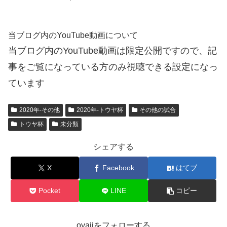
当ブログ内のYouTube動画について
当ブログ内のYouTube動画は限定公開ですので、記
事をご覧になっている方のみ視聴できる設定になっ
ています
2020年-その他
2020年-トウヤ杯
その他の試合
トウヤ杯
未分類
シェアする
X
Facebook
はてブ
Pocket
LINE
コピー
oyajiをフォローする