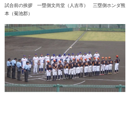
試合前の挨拶 一塁側文尚堂（人吉市） 三塁側ホンダ熊
本（菊池郡）