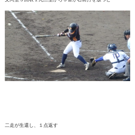
二走が生還し、１点返す