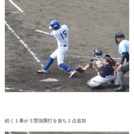
続く１番が３塁強襲打を放ち１点追加