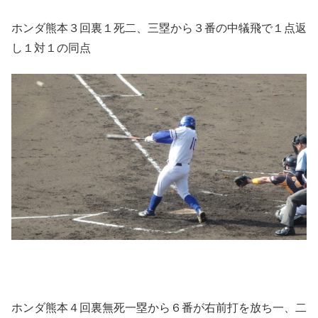
ホンダ熊本３回裏１死二、三塁から３番の中犠飛で１点返
し１対１の同点
ホンダ熊本４回裏無死一塁から６番が右前打を放ち一、二