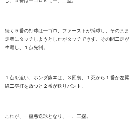
し、４番は一ゴロＥで一、二塁。
続く５番の打球は一ゴロ、ファーストが捕球し、そのまま
走者にタッチしようとしたがタッチできず、その間二走が
生還し、１点先制。
１点を追い、ホンダ熊本は、３回裏、１死から１番が左翼
線二塁打を放つと２番が送りバント。
これが、一塁悪送球となり、一、三塁。