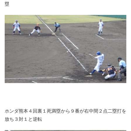
塁
ホンダ熊本４回裏１死満塁から９番が右中間２点二塁打を
放ち３対１と逆転