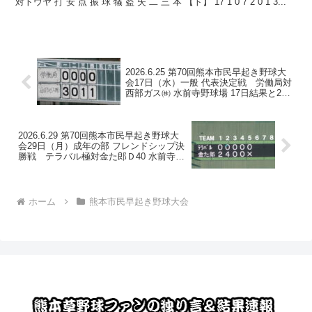
対トウヤ 打 安 点 振 球 犠 盗 失 二 三 本 【ト】 17 1 0 7 2 0 1 3...
2026.6.25 第70回熊本市民早起き野球大
会17日（水）一般 代表決定戦 労働局対
西部ガス㈱ 水前寺野球場 17日結果と29
日予定
2026.6.29 第70回熊本市民早起き野球大
会29日（月）成年の部 フレンドシップ決
勝戦 テラバル極対金た郎Ｄ40 水前寺野
球場 及び30日予定
ホーム
熊本市民早起き野球大会