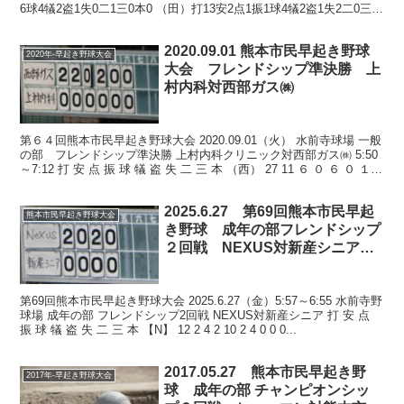
6球4犠2盗1失0二1三0本0 （田）打13安2点1振1球4犠2盗1失2二0三1
本0 数値は参考 ...
2020.09.01 熊本市民早起き野球
2020年-早起き野球大会
大会 フレンドシップ準決勝 上
村内科対西部ガス㈱
第６４回熊本市民早起き野球大会 2020.09.01（火） 水前寺球場 一般
の部 フレンドシップ準決勝 上村内科クリニック対西部ガス㈱ 5:50
～7:12 打 安 点 振 球 犠 盗 失 二 三 本 （西） 27 11 ６ ０ ６ ０ １
...
2025.6.27 第69回熊本市民早起
熊本市民早起き野球大会
き野球 成年の部フレンドシップ
２回戦 NEXUS対新産シニア他
27日の結果及び28日の試合
第69回熊本市民早起き野球大会 2025.6.27（金）5:57～6:55 水前寺野
球場 成年の部 フレンドシップ2回戦 NEXUS対新産シニア 打 安 点
振 球 犠 盗 失 二 三 本 【N】 12 2 4 2 10 2 4 0 0 0...
2017.05.27 熊本市民早起き野
2017年-早起き野球大会
球 成年の部 チャンピオンシッ