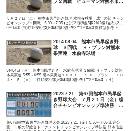
プ２回戦 ヒューマン対熊本市教
組
５月２７日（土） 熊本市民早起き野球 水前寺球場 成年の部 チャン
ピオンシップ２回戦 6:00～7:05 (ヒ)打21安8点5振2球2犠1盗3失2二
0三1本0 (熊)打18安6点3振3球2犠0盗2失2二1三0本0 数値は参考 ヒュ
ーマン、終...
2014.08.04 熊本市民早起き野
2014年-早起き野球大会
球 ３回戦 Ｈ・プラン対熊本
果実連 水前寺球場
8月04日（月） 熊本市民早起き 水前寺球場 ３回戦 Ｈ・プラン対熊
本果実連 5:55～6:55 熊本果実連１０００ １ Ｈ・プラン １０
４× ５ （果） 打14安2点0振3球3犠0盗0失1二2三0本0 （Ｈ） 打
13安3点2振3球5犠...
2023.7.21 第67回熊本市民早起
熊本市民早起き野球大会
き野球大会 ７月２１日（金）総
合チャンピオンシップ準決勝 熊
本信金対トウヤ 田迎公園
第67回熊本市民早起き野球大会 2023.7.21（金）5:50～7:05 田迎公
園 一般の部総合トーナメント チャンピオンシップ準決勝 熊本信金