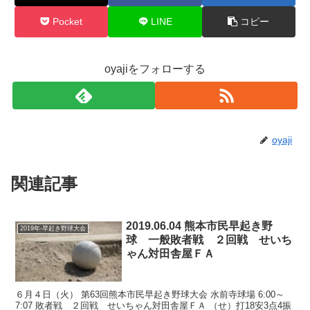
Pocket
LINE
コピー
oyajiをフォローする
oyaji
関連記事
2019.06.04 熊本市民早起き野
2019年-早起き野球大会
球 一般敗者戦 ２回戦 せいち
ゃん対田舎屋ＦＡ
６月４日（火） 第63回熊本市民早起き野球大会 水前寺球場 6:00～
7:07 敗者戦 ２回戦 せいちゃん対田舎屋ＦＡ （せ）打18安3点4振