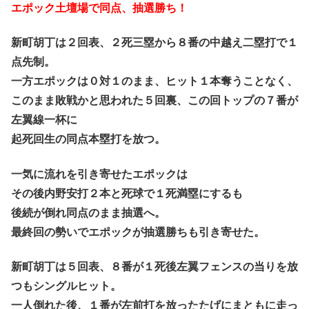
エポック土壇場で同点、抽選勝ち！
新町胡丁は２回表、２死三塁から８番の中越え二塁打で１
点先制。
一方エポックは０対１のまま、ヒット１本奪うことなく、
このまま敗戦かと思われた５回裏、この回トップの７番が
左翼線一杯に
起死回生の同点本塁打を放つ。
一気に流れを引き寄せたエポックは
その後内野安打２本と死球で１死満塁にするも
後続が倒れ同点のまま抽選へ。
最終回の勢いでエポックが抽選勝ちも引き寄せた。
新町胡丁は５回表、８番が１死後左翼フェンスの当りを放
つもシングルヒット。
一人倒れた後、１番が左前打を放ったたげにまともに走っ