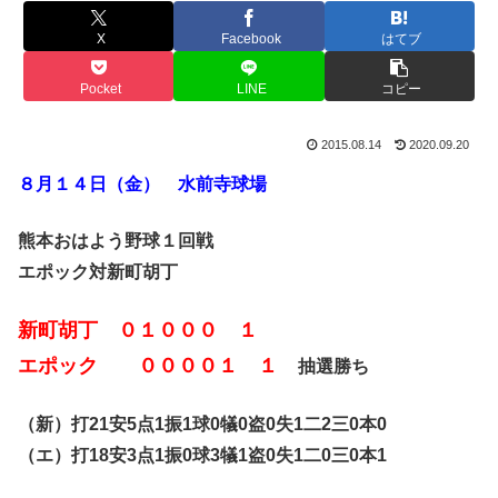
X
Facebook
はてブ
Pocket
LINE
コピー
2015.08.14
2020.09.20
８月１４日（金） 水前寺球場
熊本おはよう野球１回戦
エポック対新町胡丁
新町胡丁 ０１０００ １
エポック ００００１ １
抽選勝ち
（新）打21安5点1振1球0犠0盗0失1二2三0本0
（エ）打18安3点1振0球3犠1盗0失1二0三0本1