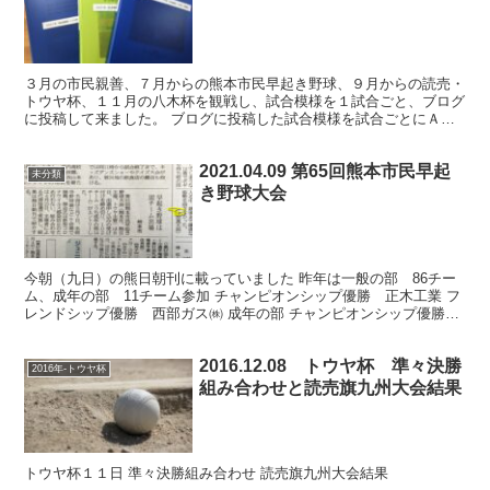
３月の市民親善、７月からの熊本市民早起き野球、９月からの読売・
トウヤ杯、１１月の八木杯を観戦し、試合模様を１試合ごと、ブログ
に投稿して来ました。 ブログに投稿した試合模様を試合ごとにＡ４
一枚にまとめたものがやっと完成しました。 今年は早起き...
2021.04.09 第65回熊本市民早起
未分類
き野球大会
今朝（九日）の熊日朝刊に載っていました 昨年は一般の部 86チー
ム、成年の部 11チーム参加 チャンピオンシップ優勝 正木工業 フ
レンドシップ優勝 西部ガス㈱ 成年の部 チャンピオンシップ優勝
トウヤ40Ａ フレンドシップ優勝 華麗衆 開幕...
2016.12.08 トウヤ杯 準々決勝
2016年-トウヤ杯
組み合わせと読売旗九州大会結果
トウヤ杯１１日 準々決勝組み合わせ 読売旗九州大会結果