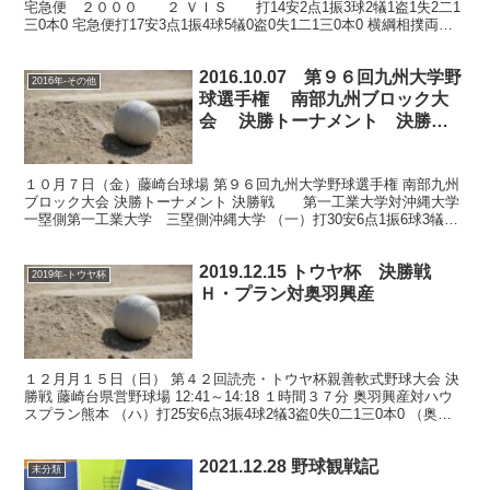
宅急便 ２０００ ２ ＶＩＳ 打14安2点1振3球2犠1盗1失2二1
三0本0 宅急便打17安3点1振4球5犠0盗0失1二1三0本0 横綱相撲両チ
ーム一...
2016.10.07 第９６回九州大学野
2016年-その他
球選手権 南部九州ブロック大
会 決勝トーナメント 決勝
戦 第一工業大学対沖縄大学
１０月７日（金）藤崎台球場 第９６回九州大学野球選手権 南部九州
ブロック大会 決勝トーナメント 決勝戦 第一工業大学対沖縄大学
一塁側第一工業大学 三塁側沖縄大学 （一）打30安6点1振6球3犠3
盗0失3二0三0本0 （沖）打28安3点2...
2019.12.15 トウヤ杯 決勝戦
2019年-トウヤ杯
Ｈ・プラン対奥羽興産
１２月月１５日（日） 第４２回読売・トウヤ杯親善軟式野球大会 決
勝戦 藤崎台県営野球場 12:41～14:18 １時間３７分 奥羽興産対ハウ
スプラン熊本 （ハ）打25安6点3振4球2犠3盗0失0二1三0本0 （奥）
打23安5点1振4球1犠2...
2021.12.28 野球観戦記
未分類