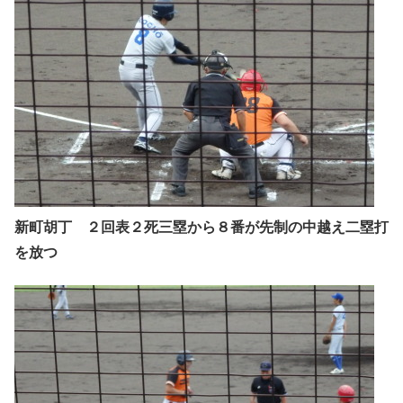
新町胡丁 ２回表２死三塁から８番が先制の中越え二塁打
を放つ