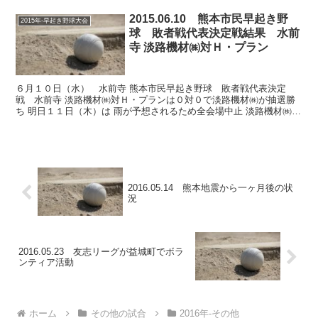
2015.06.10 熊本市民早起き野
2015年-早起き野球大会
球 敗者戦代表決定戦結果 水前
寺 淡路機材㈱対Ｈ・プラン
６月１０日（水） 水前寺 熊本市民早起き野球 敗者戦代表決定
戦 水前寺 淡路機材㈱対Ｈ・プランは０対０で淡路機材㈱が抽選勝
ち 明日１１日（木）は 雨が予想されるため全会場中止 淡路機材㈱対
Ｈ・プラン 6:00～7:03 Ｈ・プラン ０...
2016.05.14 熊本地震から一ヶ月後の状
況
2016.05.23 友志リーグが益城町でボラ
ンティア活動
ホーム
その他の試合
2016年-その他