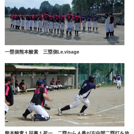
一塁側熊本酸素 三塁側Le.visage
熊本酸素１回裏１死一、二塁から４番が左中間二塁打を放