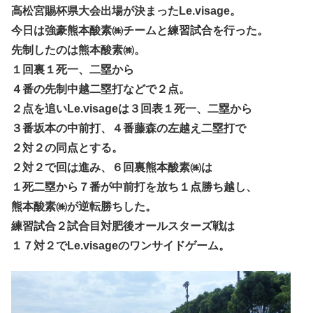
高松宮賜杯県大会出場が決まったLe.visage。
今日は強豪熊本酸素㈱チームと練習試合を行った。
先制したのは熊本酸素㈱。
１回裏１死一、二塁から
４番の先制中越二塁打などで２点。
２点を追いLe.visageは３回表１死一、二塁から
３番坂本の中前打、４番藤森の左越え二塁打で
２対２の同点とする。
２対２で回は進み、６回裏熊本酸素㈱は
１死二塁から７番が中前打を放ち１点勝ち越し、
熊本酸素㈱が逆転勝ちした。
練習試合２試合目対肥後オールスターズ戦は
１７対２でLe.visageのワンサイドゲーム。