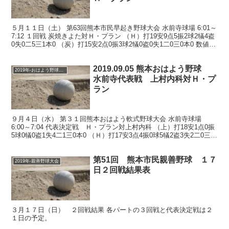
５月１１日（土） 第63回熊本市民早起き野球大会 水前寺球場 6:01～
7:12 １回戦 炭焼きよた対Ｈ・プラン （Ｈ）打19安9点5振2球2犠4盗
0失0二5三1本0 （炭）打15安2点0振3球2犠0盗0失1二0三0本0 数値は
参考 Ｈ・プ...
2019.09.05 熊本おはよう野球
2019年-おはよう野球大会
水前寺代表戦 上村内科対Ｈ・プ
ラン
９月４日（水） 第３１回熊本おはよう軟式野球大会 水前寺球場
6:00～7:04 代表決定戦 Ｈ・プラン対上村内科 （上）打18安1点0振
5球0犠0盗1失4二1三0本0 （Ｈ）打17安3点4振0球5犠2盗3失2二0三1
本0 数値は参考 Ｈ...
第51回 熊本市民親善野球 １７
2019年-親善野球大会
日２回戦結果表
３月１７日（日） ２回戦結果 各パートの３回戦と代表決定戦は２
１日の予定。