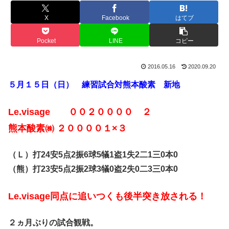
X
Facebook
はてブ
Pocket
LINE
コピー
2016.05.16
2020.09.20
５月１５日（日） 練習試合対熊本酸素 新地
Le.visage ００２００００ ２
熊本酸素㈱ ２００００１×３
（Ｌ）打24安5点2振6球5犠1盗1失2二1三0本0
（熊）打23安5点2振2球3犠0盗2失0二3三0本0
Le.visage同点に追いつくも後半突き放される！
２ヵ月ぶりの試合観戦。