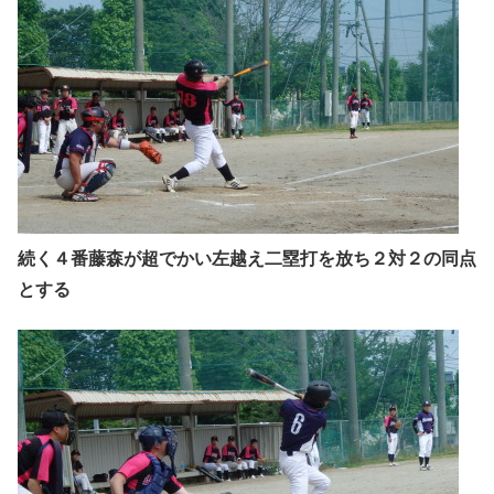
続く４番藤森が超でかい左越え二塁打を放ち２対２の同点
とする