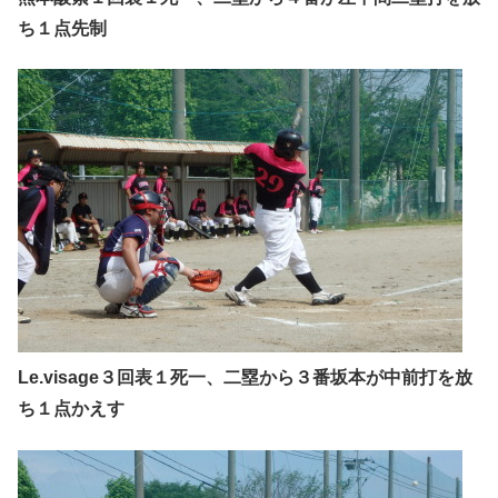
ち１点先制
Le.visage３回表１死一、二塁から３番坂本が中前打を放
ち１点かえす