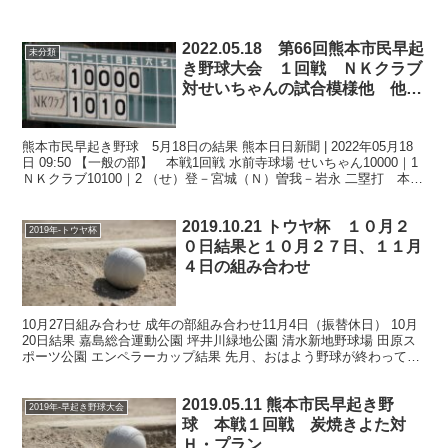
2022.05.18 第66回熊本市民早起
未分類
き野球大会 １回戦 ＮＫクラブ
対せいちゃんの試合模様他 他会
場の結果及び１９日組み合わせ
熊本市民早起き野球 5月18日の結果 熊本日日新聞 | 2022年05月18
日 09:50 【一般の部】 本戦1回戦 水前寺球場 せいちゃん10000｜1
ＮＫクラブ10100｜2 （せ）登－宮城（Ｎ）曽我－岩永 二塁打 本田
（Ｎ） 田迎公...
2019.10.21 トウヤ杯 １０月２
2019年-トウヤ杯
０日結果と１０月２７日、１１月
４日の組み合わせ
10月27日組み合わせ 成年の部組み合わせ11月4日（振替休日） 10月
20日結果 嘉島総合運動公園 坪井川緑地公園 清水新地野球場 田原ス
ポーツ公園 エンペラーカップ結果 先月、おはよう野球が終わってか
ら、 少しずつ、まとめていた観戦記が...
2019.05.11 熊本市民早起き野
2019年-早起き野球大会
球 本戦１回戦 炭焼きよた対
Ｈ・プラン