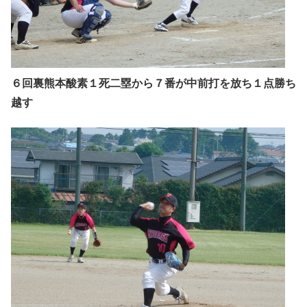
６回裏熊本酸素１死二塁から７番が中前打を放ち１点勝ち
越す