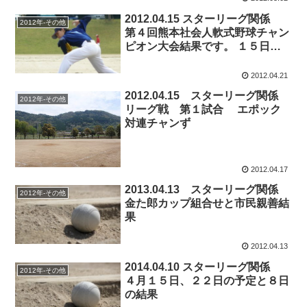
2012.04.15 スターリーグ関係
2012年-その他
第４回熊本社会人軟式野球チャン
ピオン大会結果です。 １５日
（日） 順決勝戦 炭焼きよた対
ハウスプラン
2012.04.21
2012.04.15 スターリーグ関係
2012年-その他
リーグ戦 第１試合 エポック
対連チャンず
2012.04.17
2013.04.13 スターリーグ関係
2012年-その他
金た郎カップ組合せと市民親善結
果
2012.04.13
2014.04.10 スターリーグ関係
2012年-その他
４月１５日、２２日の予定と８日
の結果