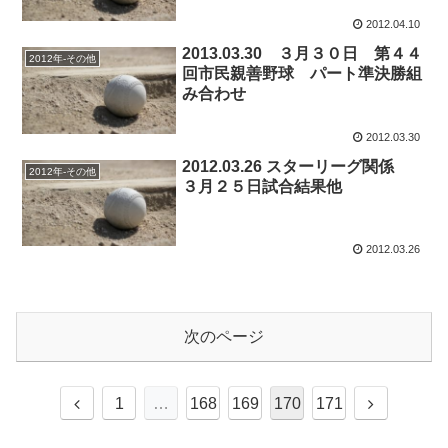
2012.04.10
2013.03.30 ３月３０日 第４４
2012年-その他
回市民親善野球 パート準決勝組
み合わせ
2012.03.30
2012.03.26 スターリーグ関係
2012年-その他
３月２５日試合結果他
2012.03.26
次のページ
前
次
1
…
168
169
170
171
へ
へ