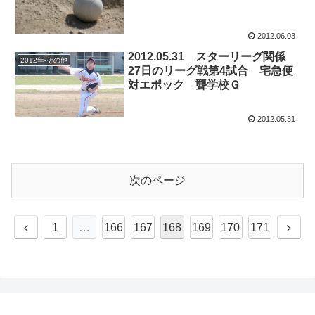
2012.06.03
2012.05.31 スターリーグ関係
2012年-その他
27日のリーグ戦第4試合 宅急便
対エポック 聾学校Ｇ
2012.05.31
次のページ
前
次
1
…
166
167
168
169
170
171
へ
へ